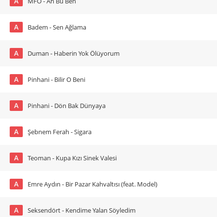
A
MFÖ - Ah Bu Ben
A
Badem - Sen Ağlama
A
Duman - Haberin Yok Ölüyorum
A
Pinhani - Bilir O Beni
A
Pinhani - Dön Bak Dünyaya
A
Şebnem Ferah - Sigara
A
Teoman - Kupa Kızı Sinek Valesi
A
Emre Aydın - Bir Pazar Kahvaltısı (feat. Model)
A
Seksendört - Kendime Yalan Söyledim