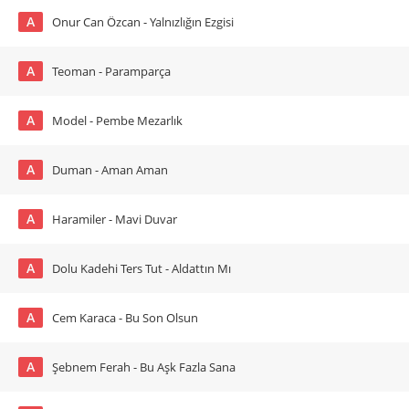
A
Onur Can Özcan - Yalnızlığın Ezgisi
A
Teoman - Paramparça
A
Model - Pembe Mezarlık
A
Duman - Aman Aman
A
Haramiler - Mavi Duvar
A
Dolu Kadehi Ters Tut - Aldattın Mı
A
Cem Karaca - Bu Son Olsun
A
Şebnem Ferah - Bu Aşk Fazla Sana