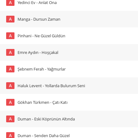
A
Yedinci Ev - Anlat Ona
A
Manga - Dursun Zaman
A
Pinhani - Ne Güzel Güldün
A
Emre Aydın - Hoşçakal
A
Şebnem Ferah - Yağmurlar
A
Haluk Levent - Yollarda Bulurum Seni
A
Gökhan Türkmen - Çatı Katı
A
Duman - Eski Köprünün Altında
A
Duman - Senden Daha Güzel