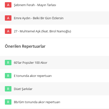
A
Şebnem Ferah - Mayın Tarlası
A
Emre Aydın - Belki Bir Gün Özlersin
A
27 - Muhtemel Aşk (feat. Birol Namoğlu)
Önerilen Repertuarlar
R
60'lar Popüler 100 Akor
R
E tonunda akor repertuarı
R
Düet Şarkılar
R
Bb/Gm tonunda akor repertuarı