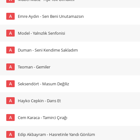
A
Emre Aydın - Sen Beni Unutamazsın
A
Model - Yalnızlık Senfonisi
A
Duman - Seni Kendime Sakladım
A
Teoman - Gemiler
A
Seksendört - Masum Değiliz
A
Hayko Cepkin - Dans Et
A
Cem Karaca - Tamirci Çırağı
A
Edip Akbayram - Hasretinle Yandı Gönlüm