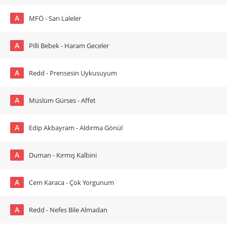
A
MFÖ - Sarı Laleler
A
Pilli Bebek - Haram Geceler
A
Redd - Prensesin Uykusuyum
A
Müslüm Gürses - Affet
A
Edip Akbayram - Aldırma Gönül
A
Duman - Kırmış Kalbini
A
Cem Karaca - Çok Yorgunum
A
Redd - Nefes Bile Almadan