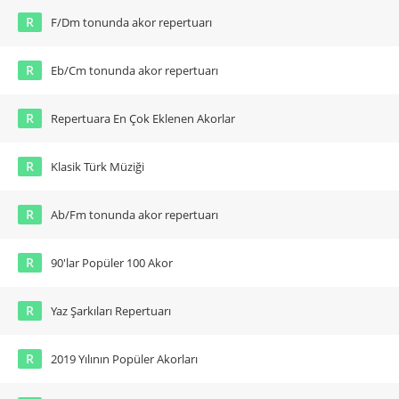
R
F/Dm tonunda akor repertuarı
R
Eb/Cm tonunda akor repertuarı
R
Repertuara En Çok Eklenen Akorlar
R
Klasik Türk Müziği
R
Ab/Fm tonunda akor repertuarı
R
90'lar Popüler 100 Akor
R
Yaz Şarkıları Repertuarı
R
2019 Yılının Popüler Akorları