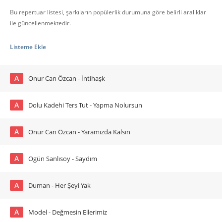
Bu repertuar listesi, şarkıların popülerlik durumuna göre belirli aralıklar
ile güncellenmektedir.
Listeme Ekle
A
Onur Can Özcan - İntihaşk
A
Dolu Kadehi Ters Tut - Yapma Nolursun
A
Onur Can Özcan - Yaramızda Kalsın
A
Ogün Sanlısoy - Saydım
A
Duman - Her Şeyi Yak
A
Model - Değmesin Ellerimiz