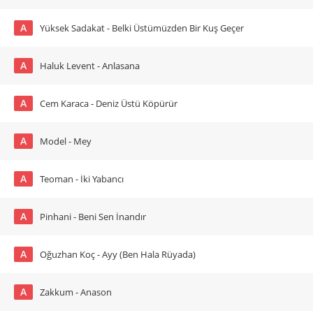
A
Yüksek Sadakat - Belki Üstümüzden Bir Kuş Geçer
A
Haluk Levent - Anlasana
A
Cem Karaca - Deniz Üstü Köpürür
A
Model - Mey
A
Teoman - İki Yabancı
A
Pinhani - Beni Sen İnandır
A
Oğuzhan Koç - Ayy (Ben Hala Rüyada)
A
Zakkum - Anason