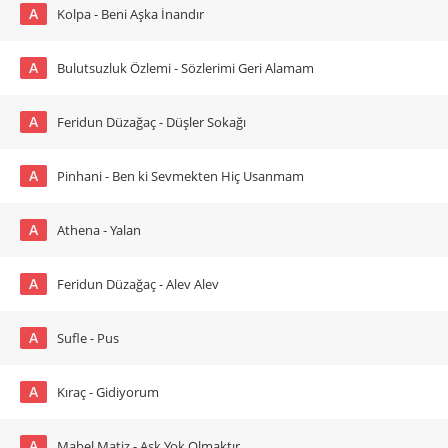
A
Kolpa - Beni Aşka İnandır
A
Bulutsuzluk Özlemi - Sözlerimi Geri Alamam
A
Feridun Düzağaç - Düşler Sokağı
A
Pinhani - Ben ki Sevmekten Hiç Usanmam
A
Athena - Yalan
A
Feridun Düzağaç - Alev Alev
A
Sufle - Pus
A
Kıraç - Gidiyorum
A
Mabel Matiz - Aşk Yok Olmaktır