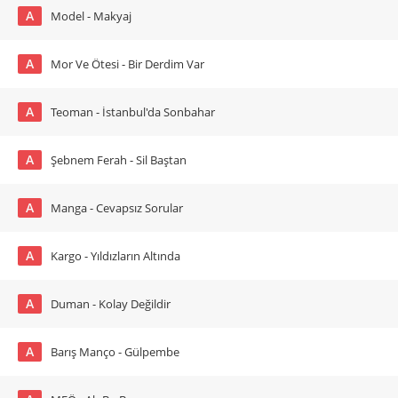
A
Model - Makyaj
A
Mor Ve Ötesi - Bir Derdim Var
A
Teoman - İstanbul'da Sonbahar
A
Şebnem Ferah - Sil Baştan
A
Manga - Cevapsız Sorular
A
Kargo - Yıldızların Altında
A
Duman - Kolay Değildir
A
Barış Manço - Gülpembe