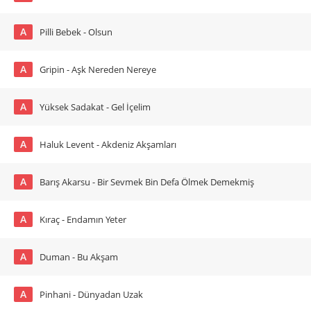
A
Pilli Bebek - Olsun
A
Gripin - Aşk Nereden Nereye
A
Yüksek Sadakat - Gel İçelim
A
Haluk Levent - Akdeniz Akşamları
A
Barış Akarsu - Bir Sevmek Bin Defa Ölmek Demekmiş
A
Kıraç - Endamın Yeter
A
Duman - Bu Akşam
A
Pinhani - Dünyadan Uzak