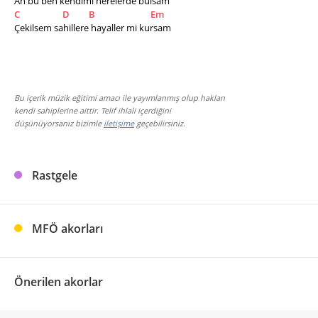
Ah bu ben kendimi nerelerde bulsam
C
D
B
Em
Çekilsem sahillere hayaller mi kursam
Bu içerik müzik eğitimi amacı ile yayımlanmış olup hakları
kendi sahiplerine aittir. Telif ihlali içerdiğini
düşünüyorsanız bizimle
iletişime
geçebilirsiniz.
Rastgele
MFÖ akorları
Önerilen akorlar