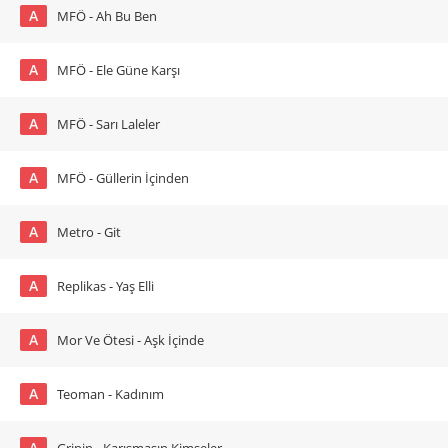
A
MFÖ - Ah Bu Ben
A
MFÖ - Ele Güne Karşı
A
MFÖ - Sarı Laleler
A
MFÖ - Güllerin İçinden
A
Metro - Git
A
Replikas - Yaş Elli
A
Mor Ve Ötesi - Aşk İçinde
A
Teoman - Kadınım
A