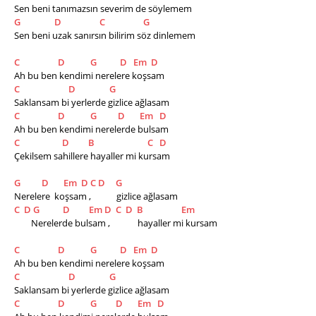
Sen beni tanımazsın severim de söylemem
G
D
C
G
Sen beni uzak sanırsın bilirim söz dinlemem
C
D
G
D
Em
D
Ah bu ben kendimi nerelere koşsam
C
D
G
Saklansam bi yerlerde gizlice ağlasam
C
D
G
D
Em
D
Ah bu ben kendimi nerelerde bulsam
C
D
B
C
D
Çekilsem sahillere hayaller mi kursam
G
D
Em
D
C
D
G
Nerelere  koşsam ,            gizlice ağlasam
C
D
G
D
Em
D
C
D
B
Em
        Nerelerde bulsam ,             hayaller mi kursam
C
D
G
D
Em
D
Ah bu ben kendimi nerelere koşsam
C
D
G
Saklansam bi yerlerde gizlice ağlasam
C
D
G
D
Em
D