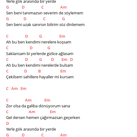
Yerle gök arasında bir yerde
G
D
C
Am
Sen beni tanımazsın severim de söylemem
G
D
C
G
Sen beni uzak sanırsın bilirim söz dinlemem
C
D
G
Em
Ah bu ben kendimi nerelere koşsam
C
D
G
Saklansam bi yerlerde gizlice ağlasam
C
D
G
D
Em
D
Ah bu ben kendimi nerelerde bulsam
C
D
B
Em
Çekilsem sahillere hayaller mi kursam    
C
Am
Em
C
Am
Em
Zor olsa da galiba dönüyorum sana
C
Am
Em
Gel dersen hemen çağırmazsan geçerken
D
Yerle gök arasında bir yerde
G
D
C
Am