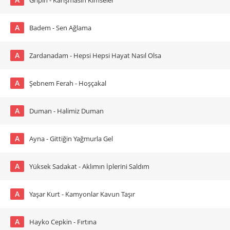
Gripin - Karışmasın Kimseler
A
Badem - Sen Ağlama
A
Zardanadam - Hepsi Hepsi Hayat Nasıl Olsa
A
Şebnem Ferah - Hoşçakal
A
Duman - Halimiz Duman
A
Ayna - Gittiğin Yağmurla Gel
A
Yüksek Sadakat - Aklımın İplerini Saldım
A
Yaşar Kurt - Kamyonlar Kavun Taşır
A
Hayko Cepkin - Fırtına