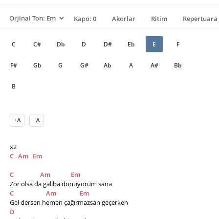
Kapo: 0
Akorlar
Ritim
Repertuara 
C
C#
Db
D
D#
Eb
E
F
F#
Gb
G
G#
Ab
A
A#
Bb
B
+A
-A
x2
C
Am
Em
C
Am
Em
Zor olsa da galiba dönüyorum sana
C
Am
Em
Gel dersen hemen çağırmazsan geçerken
D