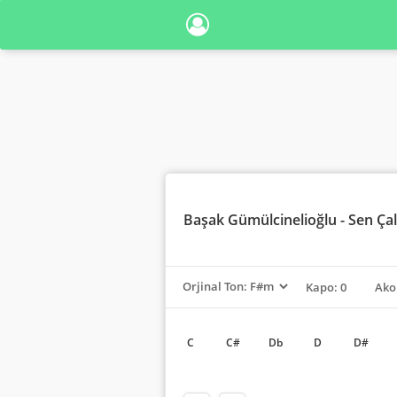
Başak Gümülcinelioğlu
- Sen Ça
Kapo: 0
Ako
C
C#
Db
D
D#