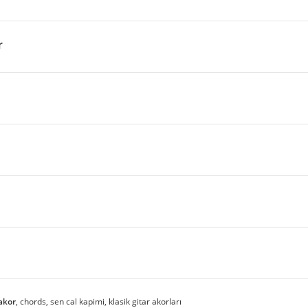
r
akor
, chords, sen cal kapimi, klasik gitar akorları