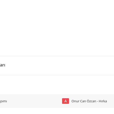
arı
A
apımı
Onur Can Özcan - Hırka