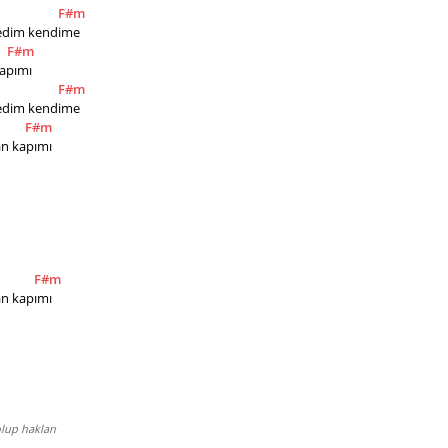
F#m
remedim kendime
F#m
kapımı
F#m
remedim kendime
F#m
san kapımı
F#m
san kapımı
lup hakları