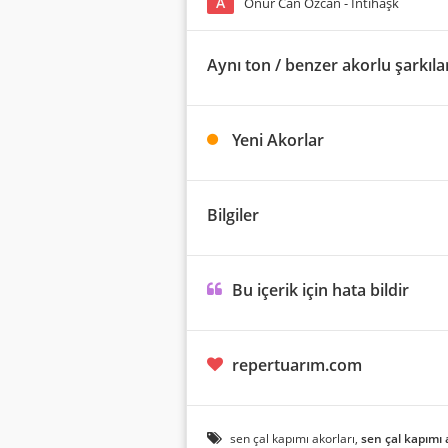
A
Onur Can Özcan - İntihaşk
Aynı ton / benzer akorlu şarkıla
Yeni Akorlar
Bilgiler
Bu içerik için hata bildir
repertuarım.com
sen çal kapımı akorları,
sen çal kapımı 