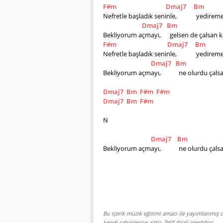
F#m
Dmaj7
Bm
Nefretle başladık seninle,             yedi
Dmaj7
Bm
Bekliyorum açmayı,      gelsen de çalsan 
F#m
Dmaj7
Bm
Nefretle başladık seninle,             yedi
Dmaj7
Bm
Bekliyorum açmayı,            ne olurdu çal
Dmaj7
Bm
F#m
F#m
Dmaj7
Bm
F#m
N
Dmaj7
Bm
Bekliyorum açmayı,            ne olurdu çal
Bu içerik müzik eğitimi amacı ile yayımlanmış o
kendi sahiplerine aittir. Telif ihlali içerdiğini