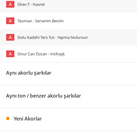
A
Direc-T - Hasret
A
Teoman - Serserim Benim
A
Dolu Kadehi Ters Tut - Yapma Nolursun
A
Onur Can Özcan - İntihaşk
Aynı akorlu şarkılar
Aynı ton / benzer akorlu şarkılar
Yeni Akorlar