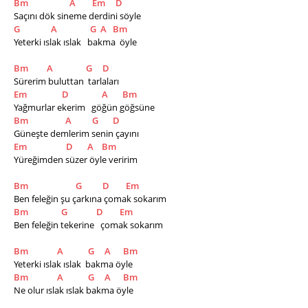
Bm
A
Em
D
Saçını dök sineme derdini söyle
G
A
G
A
Bm
Yeterki ıslak ıslak   bakma  öyle
Bm
A
G
D
Sürerim buluttan  tarlaları
Em
D
A
Bm
Yağmurlar ekerim   göğün göğsüne
Bm
A
G
D
Güneşte demlerim senin çayını  
Em
D
A
Bm
Yüreğimden süzer öyle veririm 
Bm
G
D
Em
Ben feleğin şu çarkına çomak sokarım
Bm
G
D
Em
Ben feleğin tekerine   çomak sokarım   
Bm
A
G
A
Bm
Yeterki ıslak ıslak  bakma öyle
Bm
A
G
A
Bm
Ne olur ıslak ıslak bakma öyle