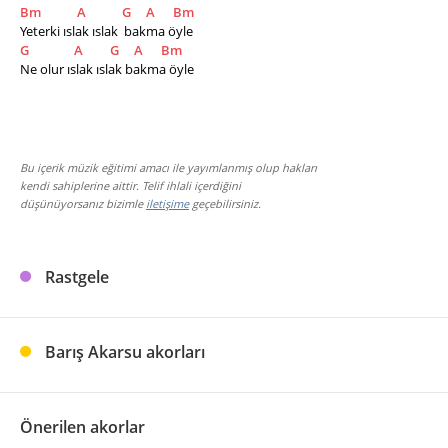
Bm
A
G
A
Bm
Yeterki ıslak ıslak  bakma öyle
G
A
G
A
Bm
Ne olur ıslak ıslak bakma öyle
Bu içerik müzik eğitimi amacı ile yayımlanmış olup hakları
kendi sahiplerine aittir. Telif ihlali içerdiğini
düşünüyorsanız bizimle
iletişime
geçebilirsiniz.
Rastgele
Barış Akarsu akorları
Önerilen akorlar