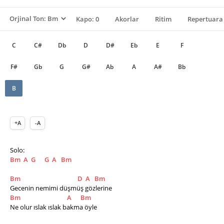
Kapo: 0
Akorlar
Ritim
Repertuara 
C
C#
Db
D
D#
Eb
E
F
F#
Gb
G
G#
Ab
A
A#
Bb
B
+A
-A
Solo: 
Bm
A
G
G
A
Bm
Bm
D
A
Bm
Gecenin nemimi düşmüş gözlerine
Bm
A
Bm
Ne olur ıslak ıslak bakma öyle