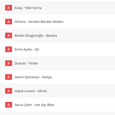
A
Kıraç - Yıllar Sonra
A
Athena - Senden Benden Bizden
A
Ekrem Düzgünoğlu - Berduş
A
Emre Aydın - Git
A
Duman - Tövbe
A
Demir Demirkan - Kahpe
A
Haluk Levent - Gitme
A
Yavuz Çetin - Her Şey Biter