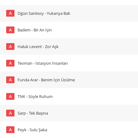
A
Ogün Sanlısoy - Yukarıya Bak
A
Badem - Bir An İçin
A
Haluk Levent - Zor Aşk
A
Teoman - İstasyon İnsanları
A
Funda Arar - Benim İçin Üzülme
A
TNK - Söyle Ruhum
A
Sarp - Tek Başına
A
Peyk - Sulu Şaka