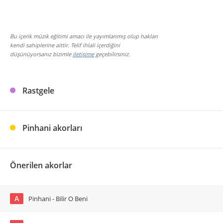
Bu içerik müzik eğitimi amacı ile yayımlanmış olup hakları
kendi sahiplerine aittir. Telif ihlali içerdiğini
düşünüyorsanız bizimle
iletişime
geçebilirsiniz.
Rastgele
Pinhani akorları
Önerilen akorlar
A
Pinhani - Bilir O Beni