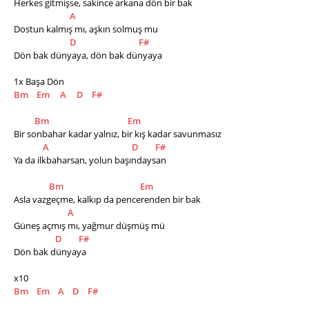
Herkes gitmişse, sakince arkana dön bir bak
A
Dostun kalmış mı, aşkın solmuş mu
D
F#
Dön bak dünyaya, dön bak dünyaya
1x Başa Dön
Bm
Em
A
D
F#
Bm
Em
Bir sonbahar kadar yalnız, bir kış kadar savunmasız
A
D
F#
Ya da ilkbaharsan, yolun başındaysan    
Bm
Em
Asla vazgeçme, kalkıp da pencerenden bir bak
A
Güneş açmış mı, yağmur düşmüş mü
D
F#
Dön bak dünyaya
x10
Bm
Em
A
D
F#