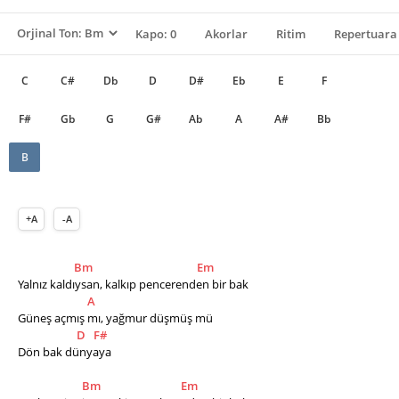
Kapo: 0
Akorlar
Ritim
Repertuara 
C
C#
Db
D
D#
Eb
E
F
F#
Gb
G
G#
Ab
A
A#
Bb
B
+A
-A
Bm
Em
Yalnız kaldıysan, kalkıp pencerenden bir bak
A
Güneş açmış mı, yağmur düşmüş mü
D
F#
Dön bak dünyaya           
Bm
Em