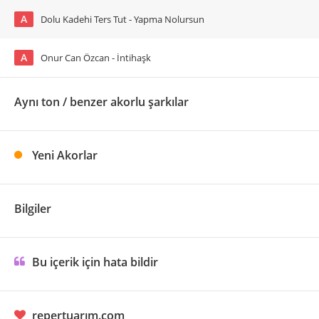
A
Dolu Kadehi Ters Tut - Yapma Nolursun
A
Onur Can Özcan - İntihaşk
Aynı ton / benzer akorlu şarkılar
Yeni Akorlar
Bilgiler
Bu içerik için hata bildir
repertuarım.com