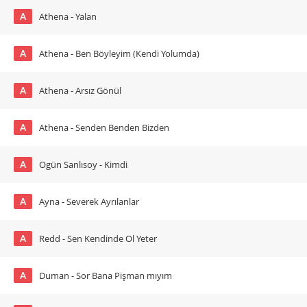
A
Athena - Yalan
A
Athena - Ben Böyleyim (Kendi Yolumda)
A
Athena - Arsız Gönül
A
Athena - Senden Benden Bizden
A
Ogün Sanlısoy - Kimdi
A
Ayna - Severek Ayrılanlar
A
Redd - Sen Kendinde Ol Yeter
A
Duman - Sor Bana Pişman mıyım