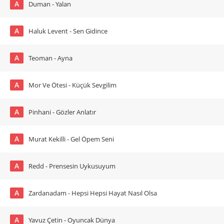
A
Duman - Yalan
A
Haluk Levent - Sen Gidince
A
Teoman - Ayna
A
Mor Ve Ötesi - Küçük Sevgilim
A
Pinhani - Gözler Anlatır
A
Murat Kekilli - Gel Öpem Seni
A
Redd - Prensesin Uykusuyum
A
Zardanadam - Hepsi Hepsi Hayat Nasıl Olsa
A
Yavuz Çetin - Oyuncak Dünya