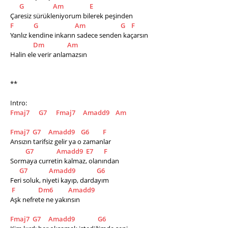
G
Am
E
Çaresiz sürükleniyorum bilerek peşinden
F
G
Am
G
F
Yanlız kendine inkarın sadece senden kaçarsın
Dm
Am
Halin ele verir anlamazsın  
**
Intro:
Fmaj7
G7
Fmaj7
Amadd9
Am
Fmaj7
G7
Amadd9
G6
F
Ansızın tarifsiz gelir ya o zamanlar
G7
Amadd9
E7
F
Sormaya curretin kalmaz, olanından
G7
Amadd9
G6
Feri soluk, niyeti kayıp, dardayım
F
Dm6
Amadd9
Aşk nefrete ne yakınsın
Fmaj7
G7
Amadd9
G6