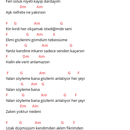
Feri soluk niyeti kayıp dardayım
Dm
Am
Aşk nefrete ne yakınsın 
F
G
Am
G
Kin kırdı her okşamak istediğimde seni
F
G
Am
E
Elimi gözlerimi gömdüm tebessüme
F
G
Am
G
Yanlız kendine inkarın sadece senden kaçarsın
F
Dm
Am
Halin ele verir anlamazsın
F
G
Am
G
F
Yalan söyleme bana gözlerin anlatıyor her şeyi
G
Am
G
Yalan söyleme bana
F
G
Am
G
F
Yalan söyleme bana gözlerin anlatıyor her şeyi
Dm
Am
Zaten yoktur nedeni
F
G
Am
G
F
Uzak düşmüşüm kendimden aklım fikrimden