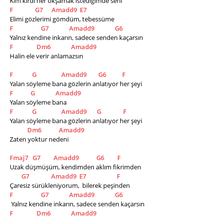
Kim kırdı her okşamak istediğimde seni
F
G7
Amadd9
E7
Elimi gözlerimi gömdüm, tebessüme
F
G7
Amadd9
G6
Yalnız kendine inkarın, sadece senden kaçarsın
F
Dm6
Amadd9
Halin ele verir anlamazsın
F
G
Amadd9
G6
F
Yalan söyleme bana gözlerin anlatıyor her şeyi
F
G
Amadd9
Yalan söyleme bana
F
G
Amadd9
G
F
Yalan söyleme bana gözlerin anlatıyor her şeyi
Dm6
Amadd9
Zaten yoktur nedeni
Fmaj7
G7
Amadd9
G6
F
Uzak düşmüşüm, kendimden aklım fikrimden
G7
Amadd9
E7
F
Çaresiz sürükleniyorum,  bilerek peşinden 
F
G7
Amadd9
G6
 Yalnız kendine inkarın, sadece senden kaçarsın
F
Dm6
Amadd9