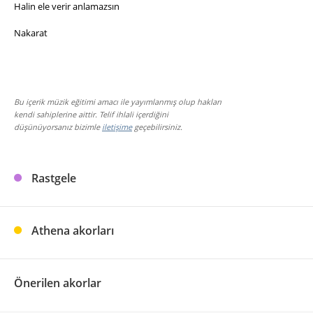
Halin ele verir anlamazsın
Nakarat
Bu içerik müzik eğitimi amacı ile yayımlanmış olup hakları
kendi sahiplerine aittir. Telif ihlali içerdiğini
düşünüyorsanız bizimle
iletişime
geçebilirsiniz.
Rastgele
Athena akorları
Önerilen akorlar