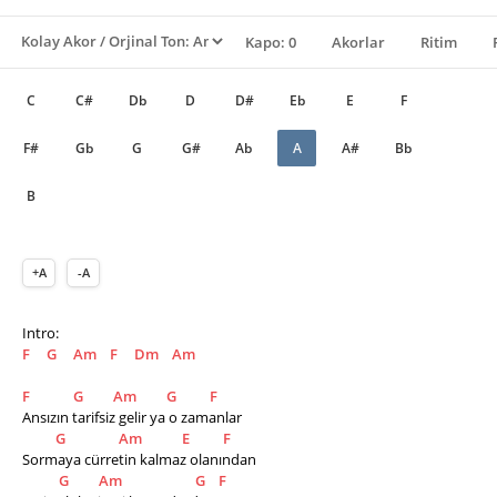
Kapo: 0
Akorlar
Ritim
C
C#
Db
D
D#
Eb
E
F
F#
Gb
G
G#
Ab
A
A#
Bb
B
+A
-A
Intro:
F
G
Am
F
Dm
Am
F
G
Am
G
F
Ansızın tarifsiz gelir ya o zamanlar
G
Am
E
F
Sormaya cürretin kalmaz olanından
G
Am
G
F