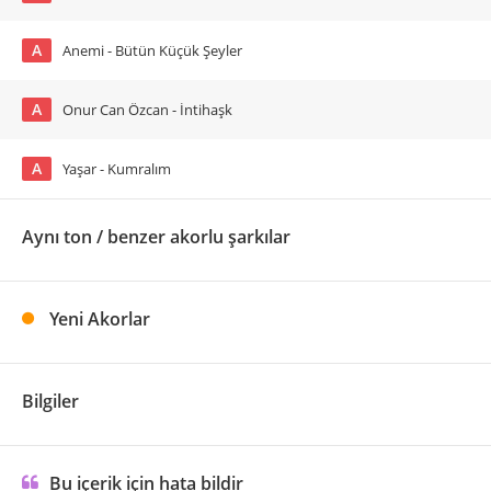
A
Anemi - Bütün Küçük Şeyler
A
Onur Can Özcan - İntihaşk
A
Yaşar - Kumralım
Aynı ton / benzer akorlu şarkılar
Yeni Akorlar
Bilgiler
Bu içerik için hata bildir