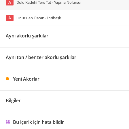
A
Dolu Kadehi Ters Tut - Yapma Nolursun
A
Onur Can Özcan - İntihaşk
Aynı akorlu şarkılar
Aynı ton / benzer akorlu şarkılar
Yeni Akorlar
Bilgiler
Bu içerik için hata bildir