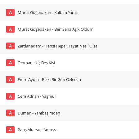
A
Murat Göğebakan - Kalbim Yaralı
A
Murat Göğebakan - Ben Sana Aşık Oldum
A
Zardanadam - Hepsi Hepsi Hayat Nasıl Olsa
A
Teoman - Üç Beş Kişi
A
Emre Aydın - Belki Bir Gün Özlersin
A
Cem Adrian - Yağmur
A
Duman - Yanıbaşımdan
A
Barış Akarsu - Amasra