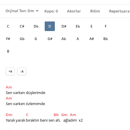
Kapo: 0
Akorlar
Ritim
Repertuara
C
C#
Db
D
D#
Eb
E
F
F#
Gb
G
G#
Ab
A
A#
Bb
B
+A
-A
Am
Sen varken düşlerimde
Am
Sen varken özlemimde
Dm
C
Bb
Gm
Am
Yaralı yaralı bıraktın beni sen ah,   ağladım  x2