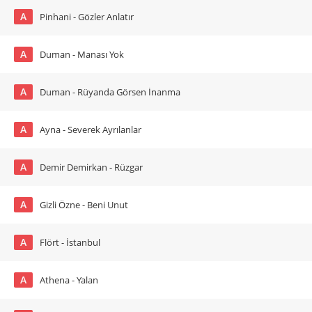
A
Pinhani - Gözler Anlatır
A
Duman - Manası Yok
A
Duman - Rüyanda Görsen İnanma
A
Ayna - Severek Ayrılanlar
A
Demir Demirkan - Rüzgar
A
Gizli Özne - Beni Unut
A
Flört - İstanbul
A
Athena - Yalan