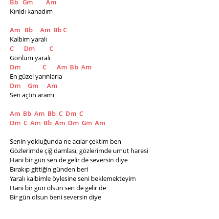
Bb
Gm
Am
Kırıldı kanadım
Am
Bb
Am
Bb
C
Kalbim yaralı
C
Dm
C
Gönlüm yaralı
Dm
C
Am
Bb
Am
En güzel yarınlarla 
Dm
Gm
Am
Sen açtın aramı
Am
Bb
Am
Bb
C
Dm
C
Dm
C
Am
Bb
Am
Dm
Gm
Am
Senin yokluğunda ne acılar çektim ben
Gözlerimde çiğ damlası, gözlerimde umut haresi
Hani bir gün sen de gelir de seversin diye
Bırakıp gittiğin günden beri
Yaralı kalbimle öylesine seni beklemekteyim
Hani bir gün olsun sen de gelir de
Bir gün olsun beni seversin diye