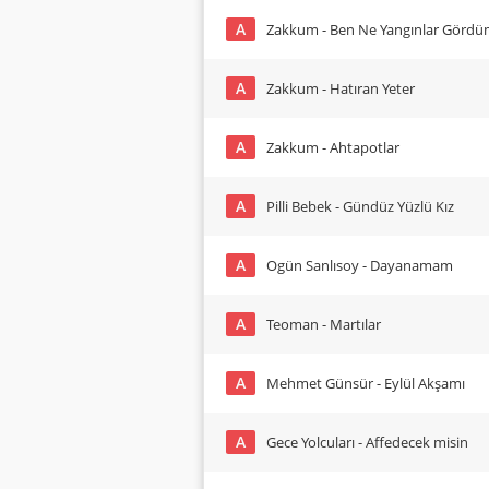
A
Zakkum - Ben Ne Yangınlar Görd
A
Zakkum - Hatıran Yeter
A
Zakkum - Ahtapotlar
A
Pilli Bebek - Gündüz Yüzlü Kız
A
Ogün Sanlısoy - Dayanamam
A
Teoman - Martılar
A
Mehmet Günsür - Eylül Akşamı
A
Gece Yolcuları - Affedecek misin