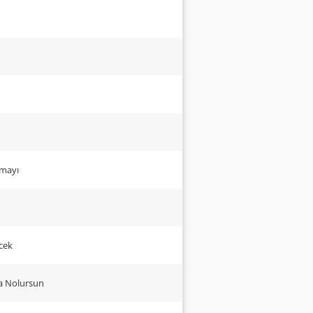
tmayı
öcek
ma Nolursun