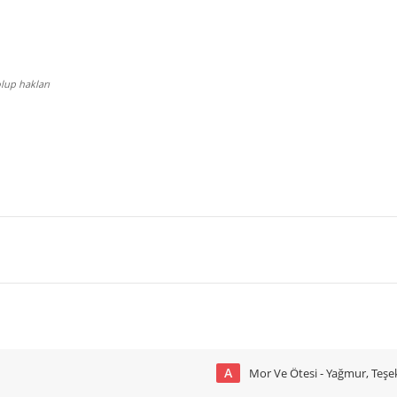
lup hakları
A
Mor Ve Ötesi - Yağmur, Teşe