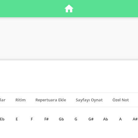
lar
Ritim
Repertuara Ekle
Sayfayı Oynat
Özel Not
Eb
E
F
F#
Gb
G
G#
Ab
A
A#