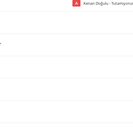
A
Kenan Doğulu - Tutamıyor
r