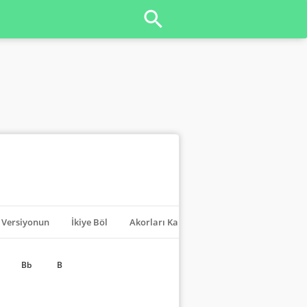
Versiyonun
İkiye Böl
Akorları Kapat
Transpoze
Bb
B