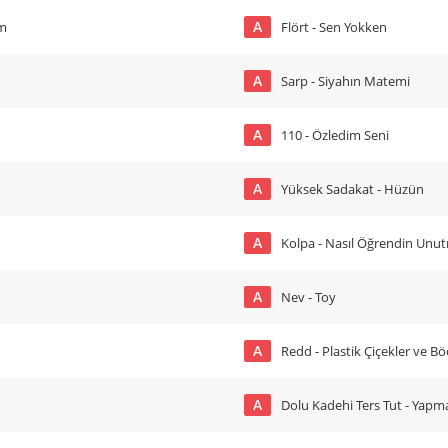
A
üm
Flört - Sen Yokken
A
Sarp - Siyahın Matemi
A
110 - Özledim Seni
A
Yüksek Sadakat - Hüzün
A
Kolpa - Nasıl Öğrendin Unu
A
Nev - Toy
A
Redd - Plastik Çiçekler ve B
A
Dolu Kadehi Ters Tut - Yap