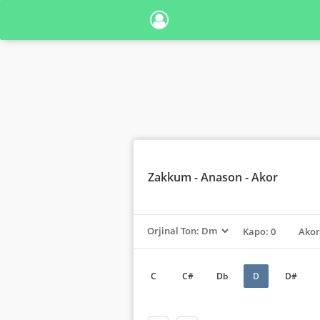
Zakkum
- Anason - Akor
Kapo: 0
Akor
C
C#
Db
D
D#