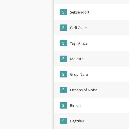
S
Seksendört
S
Gizli Özne
S
Yaşlı Amca
S
Majeste
S
Grup Nara
S
Oceans of Noise
S
Birileri
S
Bağzıları