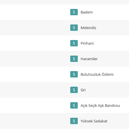
S
Badem
S
Melendiz
S
Pinhani
S
Haramiler
S
Bulutsuzluk Özlemi
S
Gri
S
Açık Seçik Aşk Bandosu
S
Yüksek Sadakat