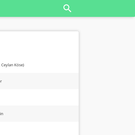
 Ceylan Köse)
er
in