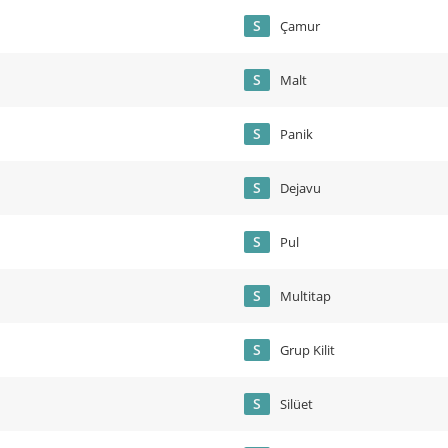
S
Çamur
S
Malt
S
Panik
S
Dejavu
S
Pul
S
Multitap
S
Grup Kilit
S
Silüet