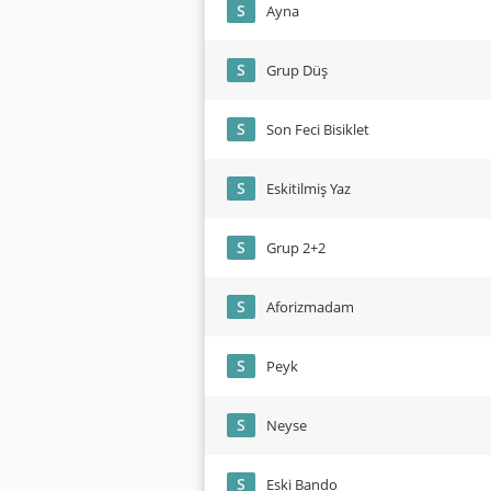
S
Ayna
S
Grup Düş
S
Son Feci Bisiklet
S
Eskitilmiş Yaz
S
Grup 2+2
S
Aforizmadam
S
Peyk
S
Neyse
S
Eski Bando