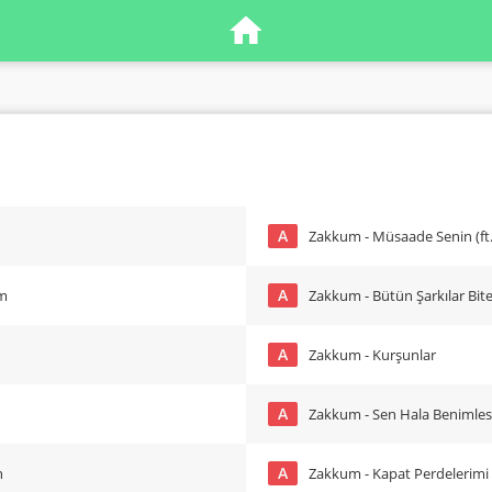
A
Zakkum - Müsaade Senin (ft.
A
üm
Zakkum - Bütün Şarkılar Bit
A
Zakkum - Kurşunlar
A
Zakkum - Sen Hala Benimles
A
n
Zakkum - Kapat Perdelerimi