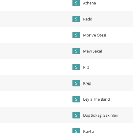
S
Athena
S
Redd
S
Mor Ve Ötesi
S
Mavi Sakal
S
Piiz
S
Kreş
S
Leyla The Band
S
Düş Sokağı Sakinleri
S
Kuytu