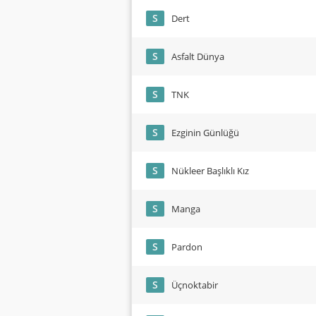
S
Dert
S
Asfalt Dünya
S
TNK
S
Ezginin Günlüğü
S
Nükleer Başlıklı Kız
S
Manga
S
Pardon
S
Üçnoktabir