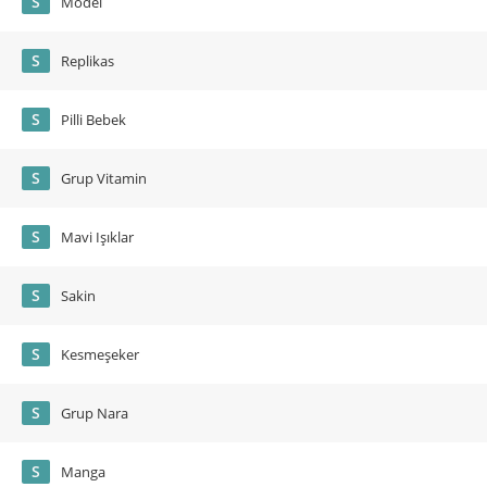
S
Model
S
Replikas
S
Pilli Bebek
S
Grup Vitamin
S
Mavi Işıklar
S
Sakin
S
Kesmeşeker
S
Grup Nara
S
Manga