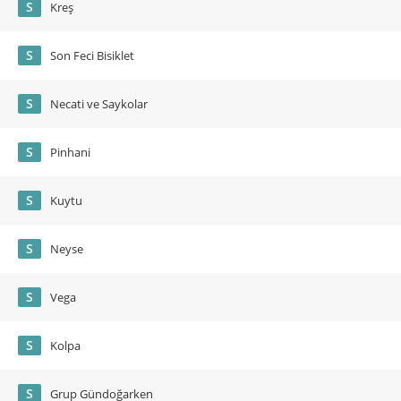
S
Kreş
S
Son Feci Bisiklet
S
Necati ve Saykolar
S
Pinhani
S
Kuytu
S
Neyse
S
Vega
S
Kolpa
S
Grup Gündoğarken