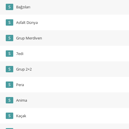
S
Bağzıları
S
Asfalt Dünya
S
Grup Merdiven
S
7edi
S
Grup 2+2
S
Pera
S
Anima
S
Kaçak