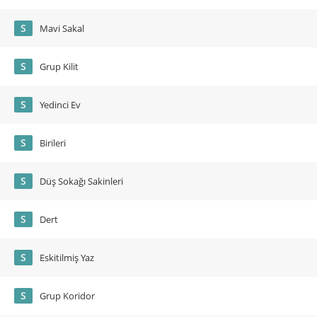
S
Mavi Sakal
S
Grup Kilit
S
Yedinci Ev
S
Birileri
S
Düş Sokağı Sakinleri
S
Dert
S
Eskitilmiş Yaz
S
Grup Koridor