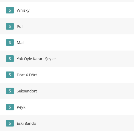
S
Whisky
S
Pul
S
Malt
S
Yok Öyle Kararlı Şeyler
S
Dört X Dört
S
Seksendört
S
Peyk
S
Eski Bando