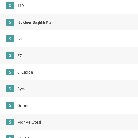
S
110
S
Nükleer Başlıklı Kız
S
İki
S
27
S
6. Cadde
S
Ayna
S
Gripin
S
Mor Ve Ötesi