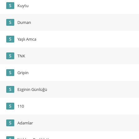
S
Kuytu
S
Duman
S
Yaşlı Amca
S
TNK
S
Gripin
S
Ezginin Günlüğü
S
110
S
Adamlar