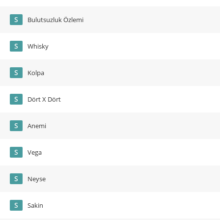
S
Bulutsuzluk Özlemi
S
Whisky
S
Kolpa
S
Dört X Dört
S
Anemi
S
Vega
S
Neyse
S
Sakin