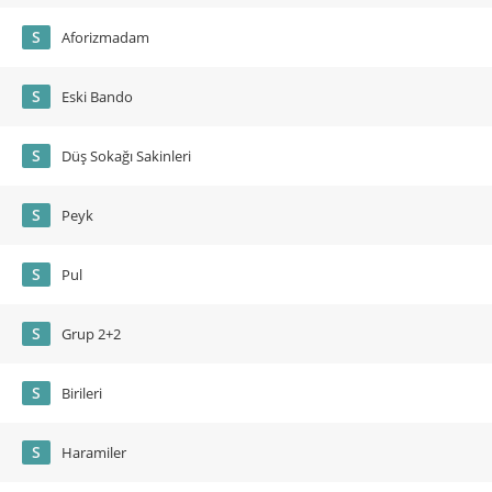
S
Aforizmadam
S
Eski Bando
S
Düş Sokağı Sakinleri
S
Peyk
S
Pul
S
Grup 2+2
S
Birileri
S
Haramiler