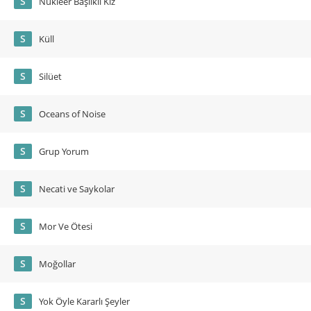
S
Nükleer Başlıklı Kız
S
Küll
S
Silüet
S
Oceans of Noise
S
Grup Yorum
S
Necati ve Saykolar
S
Mor Ve Ötesi
S
Moğollar
S
Yok Öyle Kararlı Şeyler