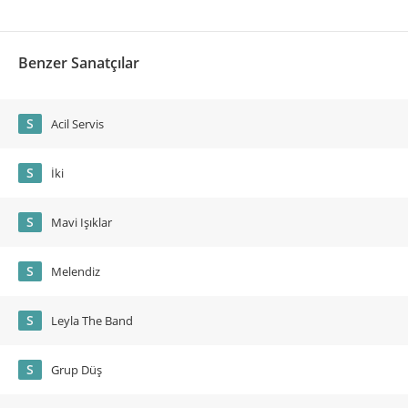
Benzer Sanatçılar
S
Acil Servis
S
İki
S
Mavi Işıklar
S
Melendiz
S
Leyla The Band
S
Grup Düş