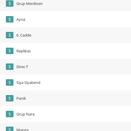
S
Grup Merdiven
S
Ayna
S
6. Cadde
S
Replikas
S
Direc-T
S
Siya Siyabend
S
Panik
S
Grup Nara
S
Manga