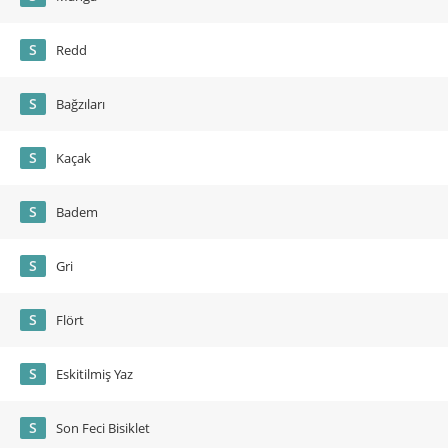
S
Redd
S
Bağzıları
S
Kaçak
S
Badem
S
Gri
S
Flört
S
Eskitilmiş Yaz
S
Son Feci Bisiklet