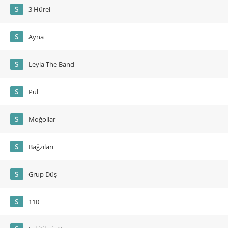
S
3 Hürel
S
Ayna
S
Leyla The Band
S
Pul
S
Moğollar
S
Bağzıları
S
Grup Düş
S
110