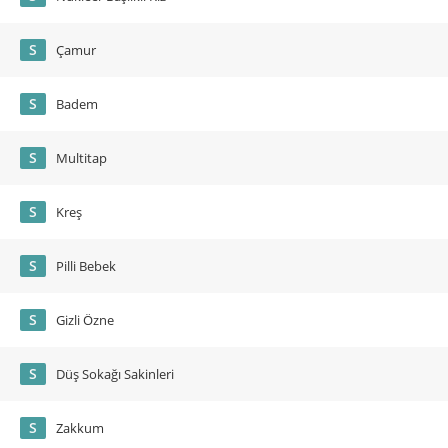
S
Çamur
S
Badem
S
Multitap
S
Kreş
S
Pilli Bebek
S
Gizli Özne
S
Düş Sokağı Sakinleri
S
Zakkum