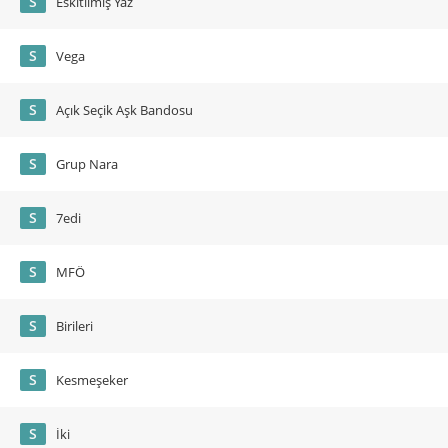
S
Eskitilmiş Yaz
S
Vega
S
Açık Seçik Aşk Bandosu
S
Grup Nara
S
7edi
S
MFÖ
S
Birileri
S
Kesmeşeker
S
İki