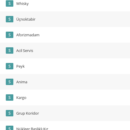
S
Whisky
S
Üçnoktabir
S
Aforizmadam
S
Acil Servis
S
Peyk
S
Anima
S
Kargo
S
Grup Koridor
S
Nükleer Başlıklı Kız