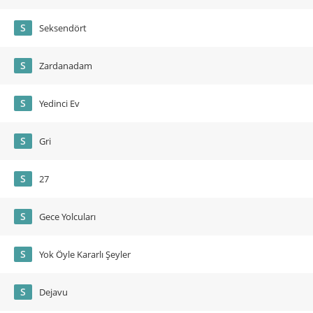
S
Seksendört
S
Zardanadam
S
Yedinci Ev
S
Gri
S
27
S
Gece Yolcuları
S
Yok Öyle Kararlı Şeyler
S
Dejavu