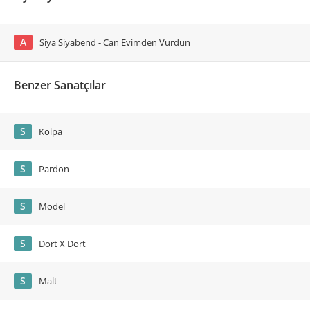
A
Siya Siyabend - Can Evimden Vurdun
Benzer Sanatçılar
S
Kolpa
S
Pardon
S
Model
S
Dört X Dört
S
Malt