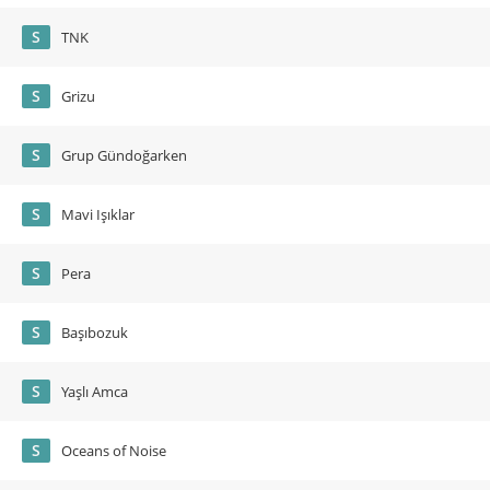
S
TNK
S
Grizu
S
Grup Gündoğarken
S
Mavi Işıklar
S
Pera
S
Başıbozuk
S
Yaşlı Amca
S
Oceans of Noise