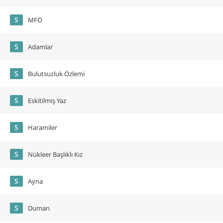
S
MFÖ
S
Adamlar
S
Bulutsuzluk Özlemi
S
Eskitilmiş Yaz
S
Haramiler
S
Nükleer Başlıklı Kız
S
Ayna
S
Duman