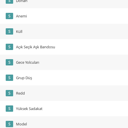
S
Dorian
S
Anemi
S
Küll
S
Açık Seçik Aşk Bandosu
S
Gece Yolcuları
S
Grup Düş
S
Redd
S
Yüksek Sadakat
S
Model