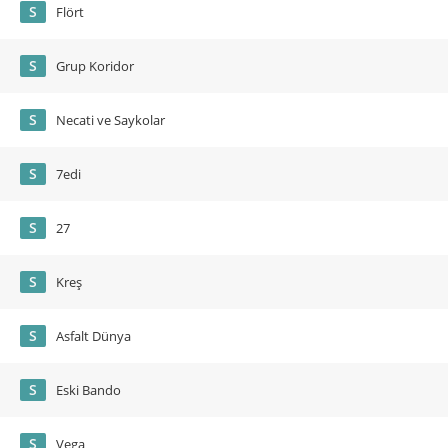
S
Flört
S
Grup Koridor
S
Necati ve Saykolar
S
7edi
S
27
S
Kreş
S
Asfalt Dünya
S
Eski Bando
S
Vega