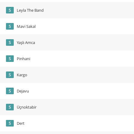
S
Leyla The Band
S
Mavi Sakal
S
Yaşlı Amca
S
Pinhani
S
Kargo
S
Dejavu
S
Üçnoktabir
S
Dert