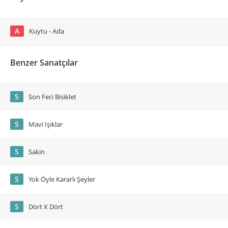
A
Kuytu - Ada
Benzer Sanatçılar
S
Son Feci Bisiklet
S
Mavi Işıklar
S
Sakin
S
Yok Öyle Kararlı Şeyler
S
Dört X Dört