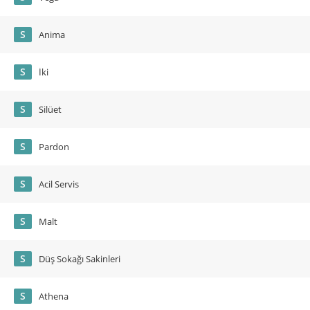
S
Anima
S
İki
S
Silüet
S
Pardon
S
Acil Servis
S
Malt
S
Düş Sokağı Sakinleri
S
Athena