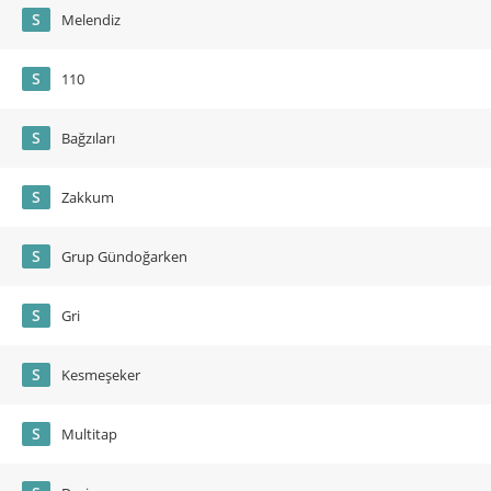
S
Melendiz
S
110
S
Bağzıları
S
Zakkum
S
Grup Gündoğarken
S
Gri
S
Kesmeşeker
S
Multitap