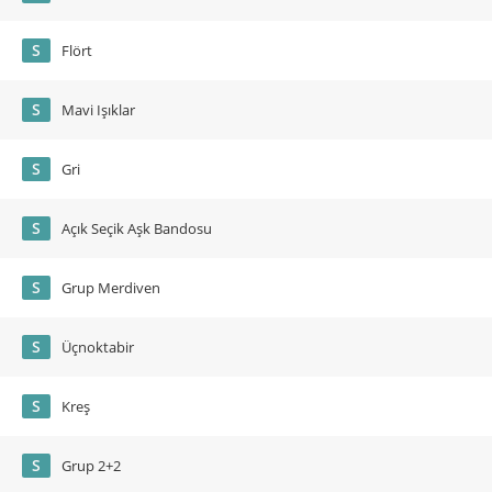
S
Flört
S
Mavi Işıklar
S
Gri
S
Açık Seçik Aşk Bandosu
S
Grup Merdiven
S
Üçnoktabir
S
Kreş
S
Grup 2+2