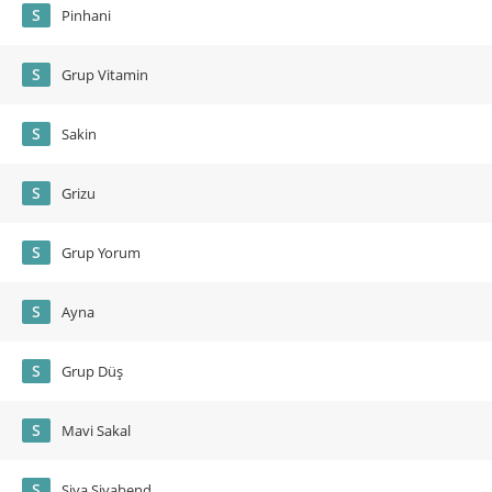
S
Pinhani
S
Grup Vitamin
S
Sakin
S
Grizu
S
Grup Yorum
S
Ayna
S
Grup Düş
S
Mavi Sakal
S
Siya Siyabend