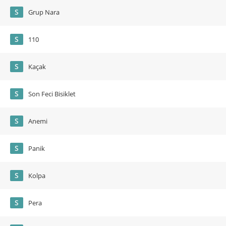
S
Grup Nara
S
110
S
Kaçak
S
Son Feci Bisiklet
S
Anemi
S
Panik
S
Kolpa
S
Pera