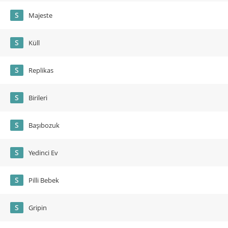
S
Majeste
S
Küll
S
Replikas
S
Birileri
S
Başıbozuk
S
Yedinci Ev
S
Pilli Bebek
S
Gripin