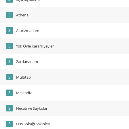
S
Athena
S
Aforizmadam
S
Yok Öyle Kararlı Şeyler
S
Zardanadam
S
Multitap
S
Melendiz
S
Necati ve Saykolar
S
Düş Sokağı Sakinleri