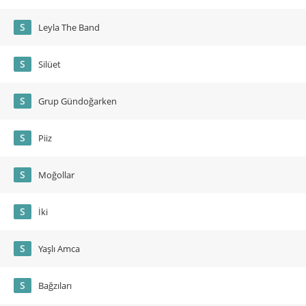
S
Leyla The Band
S
Silüet
S
Grup Gündoğarken
S
Piiz
S
Moğollar
S
İki
S
Yaşlı Amca
S
Bağzıları