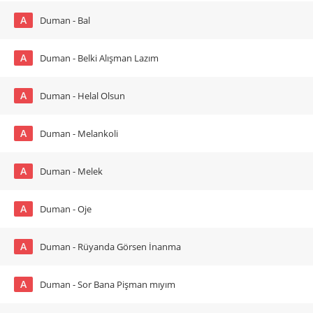
A
Duman - Bal
A
Duman - Belki Alışman Lazım
A
Duman - Helal Olsun
A
Duman - Melankoli
A
Duman - Melek
A
Duman - Oje
A
Duman - Rüyanda Görsen İnanma
A
Duman - Sor Bana Pişman mıyım