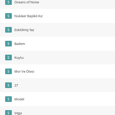
S
Oceans of Noise
S
Nükleer Başlıklı Kız
S
Eskitilmiş Yaz
S
Badem
S
Kuytu
S
Mor Ve Ötesi
S
27
S
Model
S
Vega