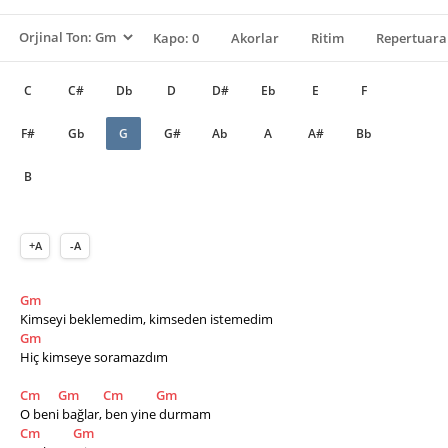
Kapo: 0
Akorlar
Ritim
Repertuara
C
C#
Db
D
D#
Eb
E
F
F#
Gb
G
G#
Ab
A
A#
Bb
B
+A
-A
Gm
Kimseyi beklemedim, kimseden istemedim
Gm
Hiç kimseye soramazdım
Cm
Gm
Cm
Gm
O beni bağlar, ben yine durmam
Cm
Gm