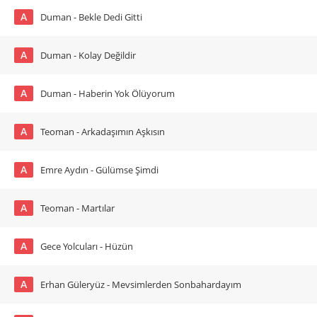
A
Duman - Bekle Dedi Gitti
A
Duman - Kolay Değildir
A
Duman - Haberin Yok Ölüyorum
A
Teoman - Arkadaşımın Aşkısın
A
Emre Aydın - Gülümse Şimdi
A
Teoman - Martılar
A
Gece Yolcuları - Hüzün
A
Erhan Güleryüz - Mevsimlerden Sonbahardayım