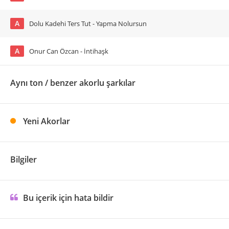
A
Dolu Kadehi Ters Tut - Yapma Nolursun
A
Onur Can Özcan - İntihaşk
Aynı ton / benzer akorlu şarkılar
Yeni Akorlar
Bilgiler
Bu içerik için hata bildir