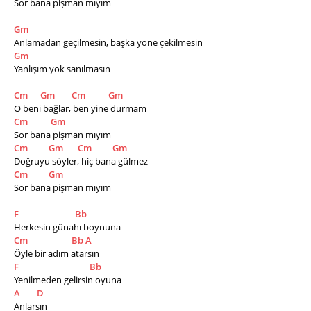
Sor bana pişman mıyım
Gm
Anlamadan geçilmesin, başka yöne çekilmesin
Gm
Yanlışım yok sanılmasın
Cm
Gm
Cm
Gm
O beni bağlar, ben yine durmam
Cm
Gm
Sor bana pişman mıyım
Cm
Gm
Cm
Gm
Doğruyu söyler, hiç bana gülmez
Cm
Gm
Sor bana pişman mıyım
F
Bb
Herkesin günahı boynuna
Cm
Bb
A
Öyle bir adım atarsın
F
Bb
Yenilmeden gelirsin oyuna
A
D
Anlarsın