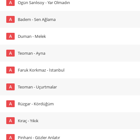
A
Ogün Sanlısoy - Yar Olmadın
A
Badem - Sen Ağlama
A
Duman - Melek
A
Teoman - Ayna
A
Faruk Korkmaz - İstanbul
A
Teoman - Uçurtmalar
A
Rüzgar - Kördüğüm
A
Kıraç - Yıkık
A
Pinhani - Gözler Anlatır