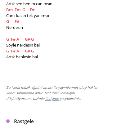
Artık sen benim canımsın
Bm
Em
G
F#
Canlı kalan tek yanımsın
G
F#
Nerdesin
G
F#
A
G#
G
Söyle nerdesin bal
G
F#
A
G#
G
Artık benlesin bal
Bu içerik müzik eğitimi amacı ile yayımlanmış olup hakları
kendi sahiplerine aittir. Telif ihlali içerdiğini
düşünüyorsanız bizimle
iletişime
geçebilirsiniz.
Rastgele