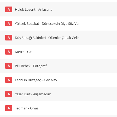
A
Haluk Levent - Anlasana
A
Yüksek Sadakat - Döneceksin Diye Söz Ver
A
Düş Sokağı Sakinleri - Ölümler Çıplak Gelir
A
Metro - Git
A
Pilli Bebek - Fotoğraf
A
Feridun Düzağaç - Alev Alev
A
Yaşar Kurt - Alışamadım
A
Teoman - O Yaz