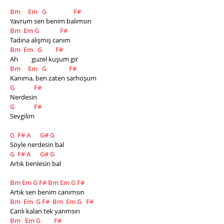
Bm
Em
G
F#
Yavrum sen benim balımsın
Bm
Em
G
F#
Tadına alışmış canım
Bm
Em
G
F#
Ah         guzel kuşum gir
Bm
Em
G
F#
Kanıma, ben zaten sarhoşum
G
F#
Nerdesin
G
F#
Sevgilim
G
F#
A
G#
G
Söyle nerdesin bal
G
F#
A
G#
G
Artık benlesin bal
Bm
Em
G
F#
Bm
Em
G
F#
Artık sen benim canımsın
Bm
Em
G
F#
Bm
Em
G
F#
Canlı kalan tek yarımsın
Bm
Em
G
F#