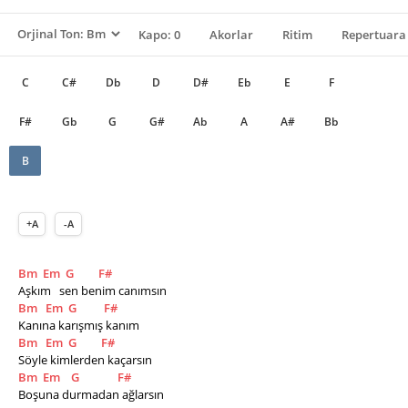
Kapo: 0
Akorlar
Ritim
Repertuara 
C
C#
Db
D
D#
Eb
E
F
F#
Gb
G
G#
Ab
A
A#
Bb
B
+A
-A
Bm
Em
G
F#
Aşkım   sen benim canımsın
Bm
Em
G
F#
Kanına karışmış kanım
Bm
Em
G
F#
Söyle kimlerden kaçarsın
Bm
Em
G
F#
Boşuna durmadan ağlarsın    