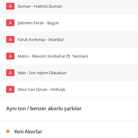
A
Duman - Halimiz Duman
A
Şebnem Ferah - Bugün
A
Faruk Korkmaz - İstanbul
A
Metro - Mevsim Sonbahar (ft. Teoman)
A
Yalın - Son Aşkım Olacaksın
A
Onur Can Özcan - İntihaşk
Aynı ton / benzer akorlu şarkılar
Yeni Akorlar