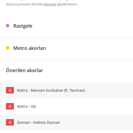
düşünüyorsanız bizimle
iletişime
geçebilirsiniz.
Rastgele
Metro akorları
Önerilen akorlar
A
Metro - Mevsim Sonbahar (ft. Teoman)
A
Metro - Git
A
Duman - Halimiz Duman