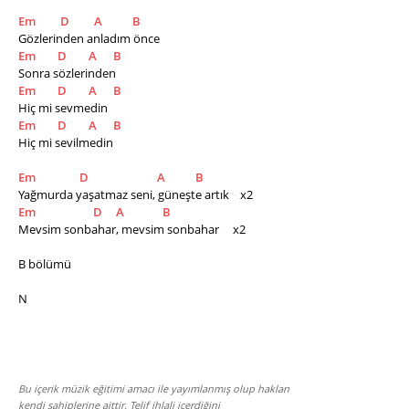
Em
D
A
B
Gözlerinden anladım önce       
Em
D
A
B
Sonra sözlerinden
Em
D
A
B
Hiç mi sevmedin          
Em
D
A
B
Hiç mi sevilmedin  
Em
D
A
B
Yağmurda yaşatmaz seni, güneşte artık    x2
Em
D
A
B
Mevsim sonbahar, mevsim sonbahar     x2    
B bölümü
N
Bu içerik müzik eğitimi amacı ile yayımlanmış olup hakları
kendi sahiplerine aittir. Telif ihlali içerdiğini