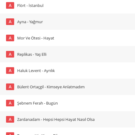
A
Flört - İstanbul
A
Ayna - Yağmur
A
Mor Ve Ötesi - Hayat
A
Replikas - Yaş Elli
A
Haluk Levent - Ayrılık
A
Bülent Ortaçgil - Kimseye Anlatmadım
A
Şebnem Ferah - Bugün
A
Zardanadam - Hepsi Hepsi Hayat Nasıl Olsa