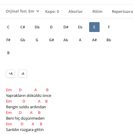
Kapo: 0
Akorlar
Ritim
Repertuara 
C
C#
Db
D
D#
Eb
E
F
F#
Gb
G
G#
Ab
A
A#
Bb
B
+A
-A
Em
D
A
B
Yaprakların döküldü önce
Em
D
A
B
Rengin soldu ardından
Em
D
A
B
Beni hiç düşünmeden
Em
D
A
B
Sarıldın rüzgara gittin  