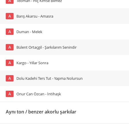
A
Teoman - Hiç Kimse Bilmez
A
Barış Akarsu - Amasra
A
Duman - Melek
A
Bülent Ortaçgil - Şarkılarım Senindir
A
Kargo - Yıllar Sonra
A
Dolu Kadehi Ters Tut - Yapma Nolursun
A
Onur Can Özcan - İntihaşk
Aynı ton / benzer akorlu şarkılar