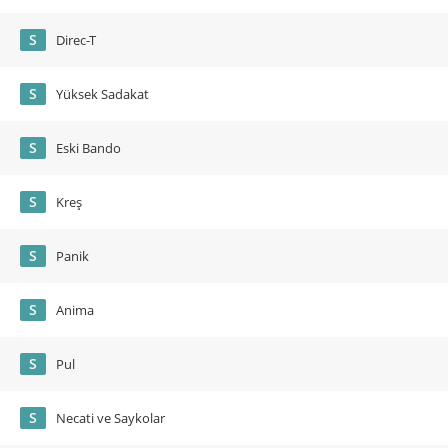
S
Direc-T
S
Yüksek Sadakat
S
Eski Bando
S
Kreş
S
Panik
S
Anima
S
Pul
S
Necati ve Saykolar