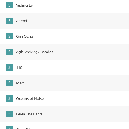
S
Yedinci Ev
S
Anemi
S
Gizli Özne
S
Açık Seçik Aşk Bandosu
S
110
S
Malt
S
Oceans of Noise
S
Leyla The Band