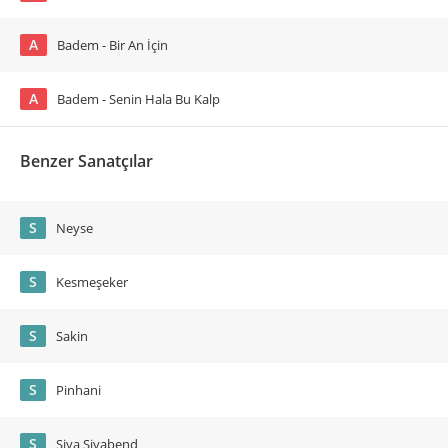
A
Badem - Bir An İçin
A
Badem - Senin Hala Bu Kalp
Benzer Sanatçılar
S
Neyse
S
Kesmeşeker
S
Sakin
S
Pinhani
S
Siya Siyabend