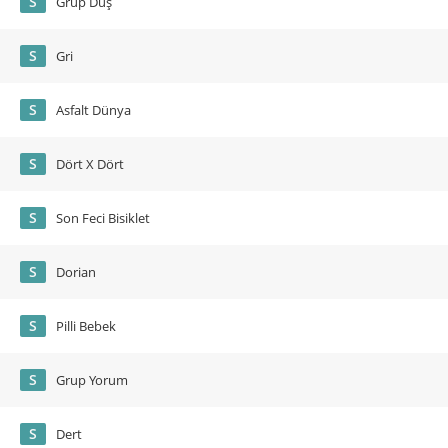
S
Grup Düş
S
Gri
S
Asfalt Dünya
S
Dört X Dört
S
Son Feci Bisiklet
S
Dorian
S
Pilli Bebek
S
Grup Yorum
S
Dert