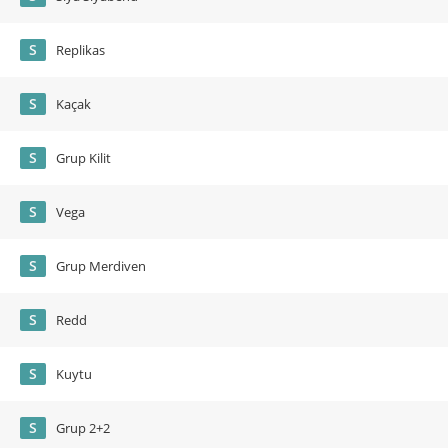
S
Replikas
S
Kaçak
S
Grup Kilit
S
Vega
S
Grup Merdiven
S
Redd
S
Kuytu
S
Grup 2+2