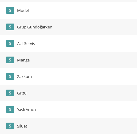
S
Model
S
Grup Gündoğarken
S
Acil Servis
S
Manga
S
Zakkum
S
Grizu
S
Yaşlı Amca
S
Silüet