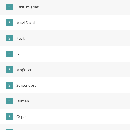
S
Eskitilmiş Yaz
S
Mavi Sakal
S
Peyk
S
İki
S
Moğollar
S
Seksendört
S
Duman
S
Gripin