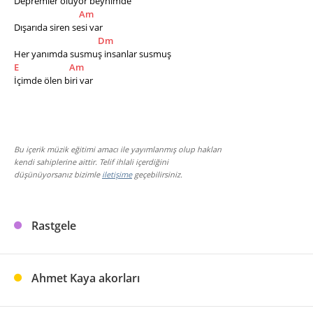
Depremler oluyor beynimde 
Am
Dışarıda siren sesi var 
Dm
Her yanımda susmuş insanlar susmuş 
E
Am
İçimde ölen biri var
Bu içerik müzik eğitimi amacı ile yayımlanmış olup hakları
kendi sahiplerine aittir. Telif ihlali içerdiğini
düşünüyorsanız bizimle
iletişime
geçebilirsiniz.
Rastgele
Ahmet Kaya akorları