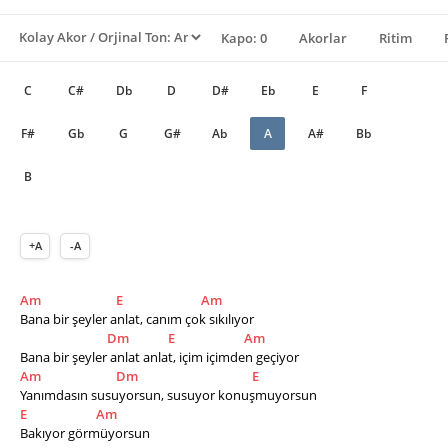
Kapo: 0
Akorlar
Ritim
C
C#
Db
D
D#
Eb
E
F
F#
Gb
G
G#
Ab
A
A#
Bb
B
+A
-A
Am
E
Am
Bana bir şeyler anlat, canım çok sıkılıyor 
Dm
E
Am
Bana bir şeyler anlat anlat, içim içimden geçiyor 
Am
Dm
E
Yanımdasın susuyorsun, susuyor konuşmuyorsun 
E
Am
Bakıyor görmüyorsun 