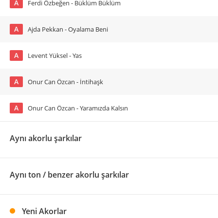
A
Ferdi Özbeğen - Büklüm Büklüm
A
Ajda Pekkan - Oyalama Beni
A
Levent Yüksel - Yas
A
Onur Can Özcan - İntihaşk
A
Onur Can Özcan - Yaramızda Kalsın
Aynı akorlu şarkılar
Aynı ton / benzer akorlu şarkılar
Yeni Akorlar