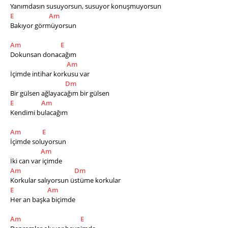
Yanımdasın susuyorsun, susuyor konuşmuyorsun 
E
Am
Bakıyor görmüyorsun
Am
E
Dokunsan donacağım 
Am
İçimde intihar korkusu var 
Dm
Bir gülsen ağlayacağım bir gülsen 
E
Am
Kendimi bulacağım 
Am
E
İçimde soluyorsun 
Am
İki can var içimde 
Am
Dm
Korkular salıyorsun üstüme korkular 
E
Am
Her an başka biçimde 
Am
E