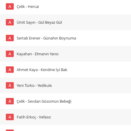
A
Çelik - Hercai
A
Ümit Sayın - Gül Beyaz Gül
A
Sertab Erener - Günahın Boynuma
A
Kayahan - Elmanın Yarısı
A
Ahmet Kaya - Kendine İyi Bak
A
Yeni Türkü - Yedikule
A
Çelik - Sevdan Gözümün Bebeği
A
Fatih Erkoç - Vefasız