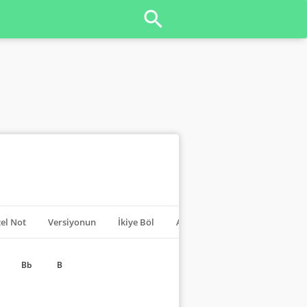
el Not
Versiyonun
İkiye Böl
Akorları Kapat
Transpoze
Bb
B