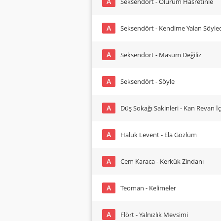
A
Seksendört - Ölürüm Hasretinle
A
Seksendört - Kendime Yalan Söyle
A
Seksendört - Masum Değiliz
A
Seksendört - Söyle
A
Düş Sokağı Sakinleri - Kan Revan İ
A
Haluk Levent - Ela Gözlüm
A
Cem Karaca - Kerkük Zindanı
A
Teoman - Kelimeler
A
Flört - Yalnızlık Mevsimi