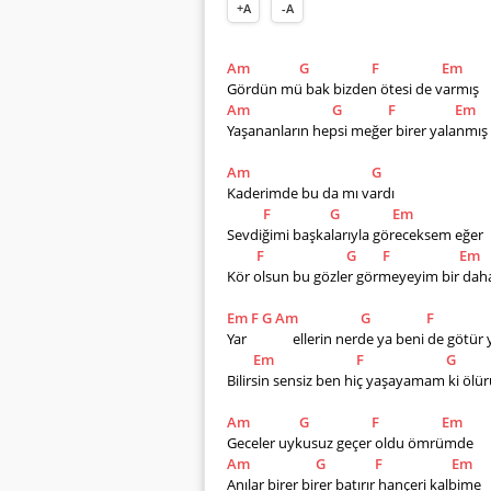
+A
-A
Am
G
F
Em
Gördün mü bak bizden ötesi de varmış
Am
G
F
Em
Yaşananların hepsi meğer birer yalanmış
Am
G
Kaderimde bu da mı vardı
F
G
Em
Sevdiğimi başkalarıyla göreceksem eğer
F
G
F
Em
Kör olsun bu gözler görmeyeyim bir dah
Em
F
G
Am
G
F
Yar              ellerin nerde ya beni de götü
Em
F
G
Bilirsin sensiz ben hiç yaşayamam ki ölü
Am
G
F
Em
Geceler uykusuz geçer oldu ömrümde
Am
G
F
Em
Anılar birer birer batırır hançeri kalbime