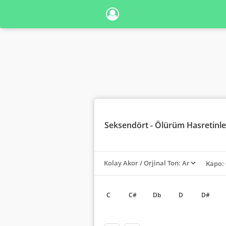
Seksendört
- Ölürüm Hasretinle
Kapo: 
C
C#
Db
D
D#