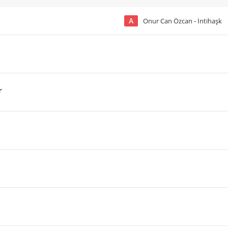
A
Onur Can Özcan - İntihaşk
r