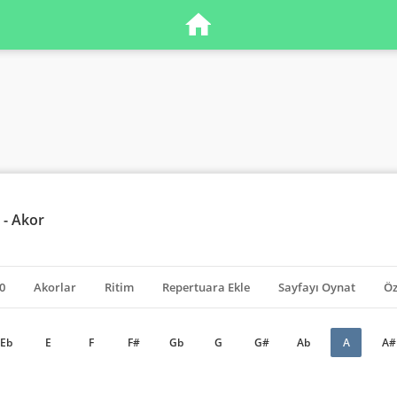
 - Akor
0
Akorlar
Ritim
Repertuara Ekle
Sayfayı Oynat
Öz
Eb
E
F
F#
Gb
G
G#
Ab
A
A#