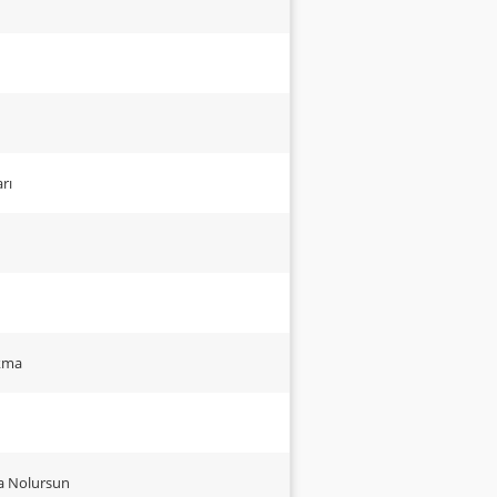
rı
akma
ma Nolursun