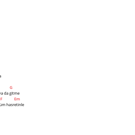
a
G
r ya da gitme
F
Em
rüm hasretinle