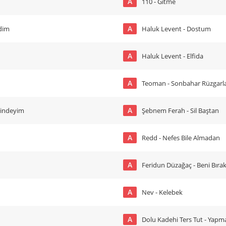
A
110 - Gitme
A
dim
Haluk Levent - Dostum
A
Haluk Levent - Elfida
A
Teoman - Sonbahar Rüzgarla
A
çindeyim
Şebnem Ferah - Sil Baştan
A
Redd - Nefes Bile Almadan
A
Feridun Düzağaç - Beni Bır
A
Nev - Kelebek
A
Dolu Kadehi Ters Tut - Yap