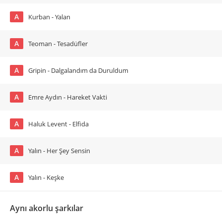
A
Kurban - Yalan
A
Teoman - Tesadüfler
A
Gripin - Dalgalandım da Duruldum
A
Emre Aydın - Hareket Vakti
A
Haluk Levent - Elfida
A
Yalın - Her Şey Sensin
A
Yalın - Keşke
Aynı akorlu şarkılar