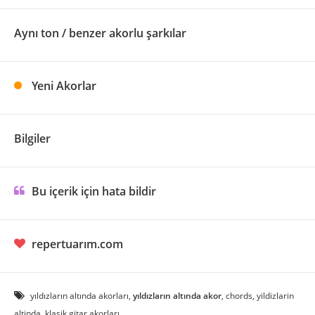
Aynı ton / benzer akorlu şarkılar
Yeni Akorlar
Bilgiler
Bu içerik için hata bildir
repertuarım.com
yıldızların altında akorları,
yıldızların altında akor
, chords, yildizlarin
altinda, klasik gitar akorları