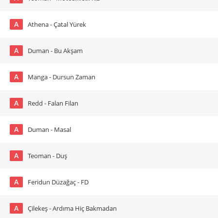
A
Athena - Çatal Yürek
A
Duman - Bu Akşam
A
Manga - Dursun Zaman
A
Redd - Falan Filan
A
Duman - Masal
A
Teoman - Duş
A
Feridun Düzağaç - FD
A
Çilekeş - Ardıma Hiç Bakmadan