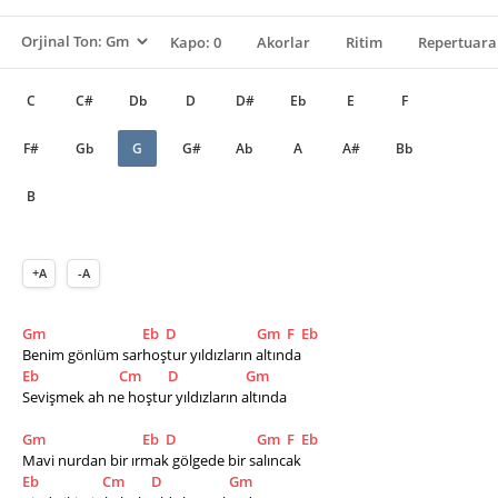
Kapo: 0
Akorlar
Ritim
Repertuara
C
C#
Db
D
D#
Eb
E
F
F#
Gb
G
G#
Ab
A
A#
Bb
B
+A
-A
Gm
Eb
D
Gm
F
Eb
Benim gönlüm sarhoştur yıldızların altında
Eb
Cm
D
Gm
Sevişmek ah ne hoştur yıldızların altında   
Gm
Eb
D
Gm
F
Eb
Mavi nurdan bir ırmak gölgede bir salıncak
Eb
Cm
D
Gm