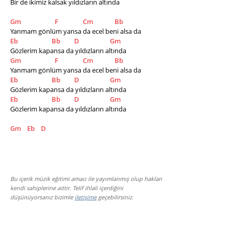
Bir de ikimiz kalsak yıldızların altında
Gm
F
Cm
Bb
Yanmam gönlüm yansa da ecel beni alsa da
Eb
Bb
D
Gm
Gözlerim kapansa da yıldızların altında
Gm
F
Cm
Bb
Yanmam gönlüm yansa da ecel beni alsa da
Eb
Bb
D
Gm
Gözlerim kapansa da yıldızların altında
Eb
Bb
D
Gm
Gözlerim kapansa da yıldızların altında  
Gm
Eb
D
Bu içerik müzik eğitimi amacı ile yayımlanmış olup hakları
kendi sahiplerine aittir. Telif ihlali içerdiğini
düşünüyorsanız bizimle
iletişime
geçebilirsiniz.