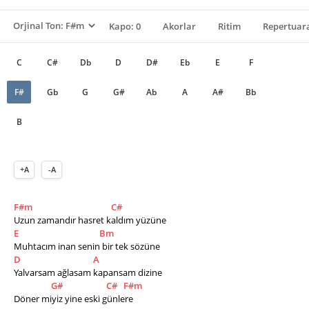
Kapo: 0
Akorlar
Ritim
Repertuara
C
C#
Db
D
D#
Eb
E
F
F#
Gb
G
G#
Ab
A
A#
Bb
B
+A
-A
F#m
C#
Uzun zamandır hasret kaldım yüzüne
E
Bm
Muhtacım inan senin bir tek sözüne         
D
A
Yalvarsam ağlasam kapansam dizine
G#
C#
F#m
Döner miyiz yine eski günlere  