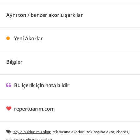
Aynı ton / benzer akorlu şarkılar
Yeni Akorlar
Bilgiler
Bu içerik için hata bildir
repertuarım.com
söyle buldun mu akor
, tek başına akorları,
tek başına akor
, chords,
tek basina, piyano akorları