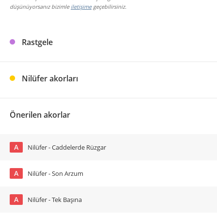
düşünüyorsanız bizimle
iletişime
geçebilirsiniz.
Rastgele
Nilüfer akorları
Önerilen akorlar
A
Nilüfer - Caddelerde Rüzgar
A
Nilüfer - Son Arzum
A
Nilüfer - Tek Başına