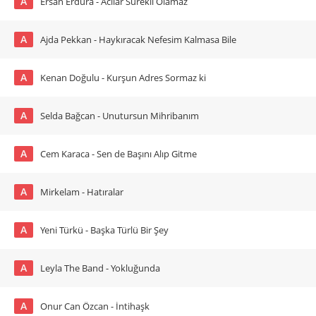
A
Ersan Erdura - Acılar Sürekli Olamaz
A
Ajda Pekkan - Haykıracak Nefesim Kalmasa Bile
A
Kenan Doğulu - Kurşun Adres Sormaz ki
A
Selda Bağcan - Unutursun Mihribanım
A
Cem Karaca - Sen de Başını Alıp Gitme
A
Mirkelam - Hatıralar
A
Yeni Türkü - Başka Türlü Bir Şey
A
Leyla The Band - Yokluğunda
A
Onur Can Özcan - İntihaşk