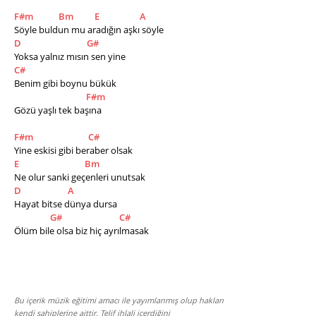
F#m
Bm
E
A
Söyle buldun mu aradığın aşkı söyle
D
G#
Yoksa yalnız mısın sen yine
C#
Benim gibi boynu bükük
F#m
Gözü yaşlı tek başına    
F#m
C#
Yine eskisi gibi beraber olsak
E
Bm
Ne olur sanki geçenleri unutsak           
D
A
Hayat bitse dünya dursa
G#
C#
Ölüm bile olsa biz hiç ayrılmasak
Bu içerik müzik eğitimi amacı ile yayımlanmış olup hakları
kendi sahiplerine aittir. Telif ihlali içerdiğini