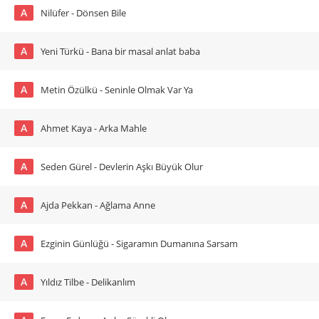
A
Nilüfer - Dönsen Bile
A
Yeni Türkü - Bana bir masal anlat baba
A
Metin Özülkü - Seninle Olmak Var Ya
A
Ahmet Kaya - Arka Mahle
A
Seden Gürel - Devlerin Aşkı Büyük Olur
A
Ajda Pekkan - Ağlama Anne
A
Ezginin Günlüğü - Sigaramın Dumanına Sarsam
A
Yıldız Tilbe - Delikanlım