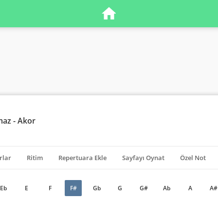
maz - Akor
rlar
Ritim
Repertuara Ekle
Sayfayı Oynat
Özel Not
Eb
E
F
F#
Gb
G
G#
Ab
A
A#