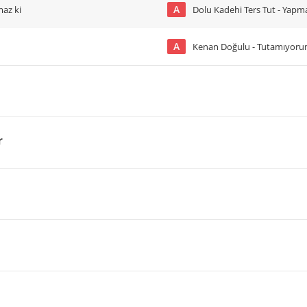
A
az ki
Dolu Kadehi Ters Tut - Yap
A
Kenan Doğulu - Tutamıyor
r