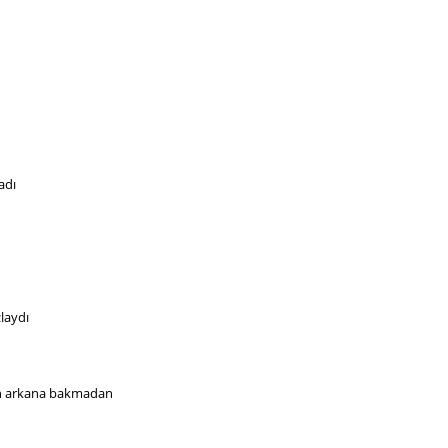
adı 
zlaydı
n arkana bakmadan 