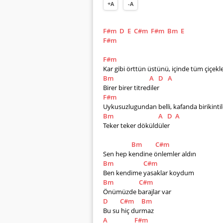
+A
-A
F#m
D
E
C#m
F#m
Bm
E
F#m
F#m
Kar gibi örttün üstünü, içinde tüm çiçekl
Bm
A
D
A
Birer birer titrediler
F#m
Uykusuzlugundan belli, kafanda birikintil
Bm
A
D
A
Teker teker döküldüler
Bm
C#m
Sen hep kendine önlemler aldın 
Bm
C#m
Ben kendime yasaklar koydum 
Bm
C#m
Önümüzde barajlar var 
D
C#m
Bm
Bu su hiç durmaz 
A
F#m