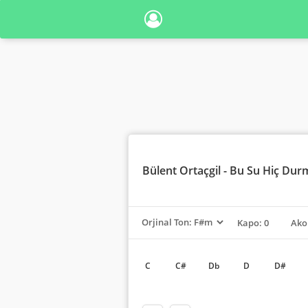
Bülent Ortaçgil
- Bu Su Hiç Dur
Kapo: 0
Ako
C
C#
Db
D
D#