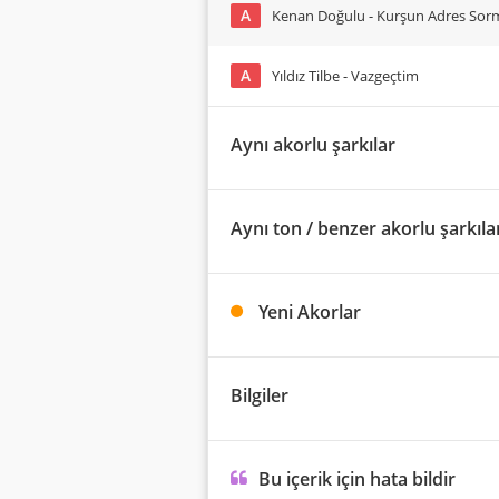
A
Kenan Doğulu - Kurşun Adres Sorm
A
Yıldız Tilbe - Vazgeçtim
Aynı akorlu şarkılar
Aynı ton / benzer akorlu şarkıla
Yeni Akorlar
Bilgiler
Bu içerik için hata bildir