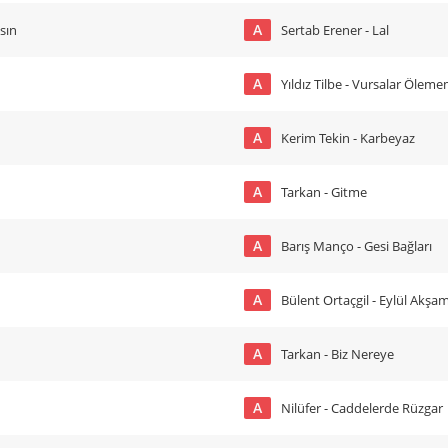
A
sın
Sertab Erener - Lal
A
Yıldız Tilbe - Vursalar Ölem
A
Kerim Tekin - Karbeyaz
A
Tarkan - Gitme
A
Barış Manço - Gesi Bağları
A
Bülent Ortaçgil - Eylül Akşam
A
Tarkan - Biz Nereye
A
Nilüfer - Caddelerde Rüzgar