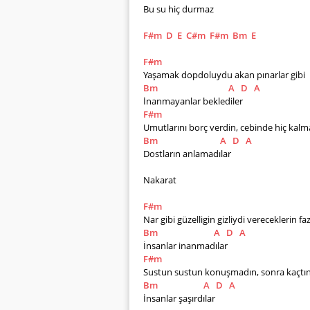
Bu su hiç durmaz
F#m
D
E
C#m
F#m
Bm
E
F#m
Yaşamak dopdoluydu akan pınarlar gibi 
Bm
A
D
A
İnanmayanlar beklediler
F#m
Umutlarını borç verdin, cebinde hiç kalm
Bm
A
D
A
Dostların anlamadılar
Nakarat
F#m
Nar gibi güzelligin gizliydi vereceklerin fa
Bm
A
D
A
İnsanlar inanmadılar
F#m
Sustun sustun konuşmadın, sonra kaçtı
Bm
A
D
A
İnsanlar şaşırdılar