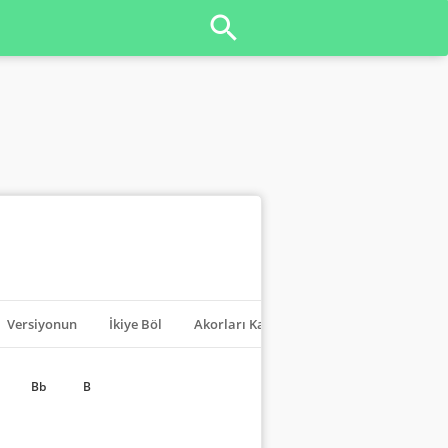
Versiyonun
İkiye Böl
Akorları Kapat
Transpoze
Bb
B