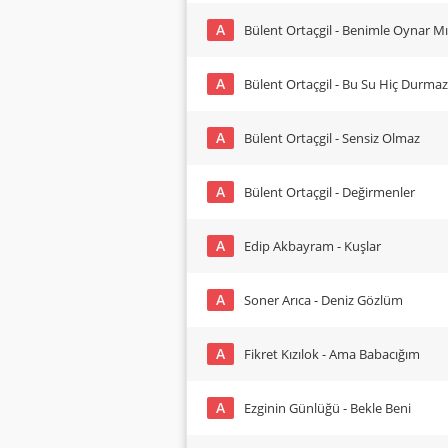
A
Bülent Ortaçgil - Benimle Oynar Mı
A
Bülent Ortaçgil - Bu Su Hiç Durmaz
A
Bülent Ortaçgil - Sensiz Olmaz
A
Bülent Ortaçgil - Değirmenler
A
Edip Akbayram - Kuşlar
A
Soner Arıca - Deniz Gözlüm
A
Fikret Kızılok - Ama Babacığım
A
Ezginin Günlüğü - Bekle Beni