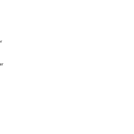
er
er