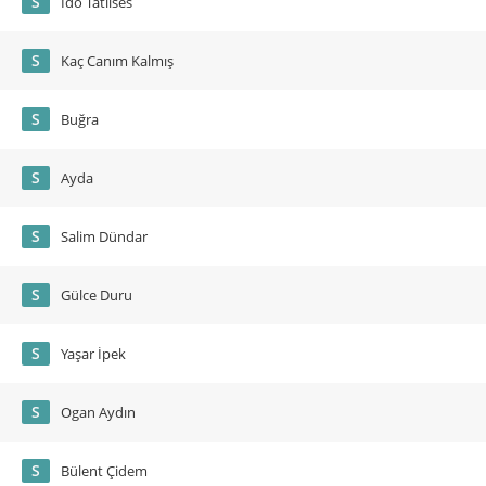
S
İdo Tatlıses
S
Kaç Canım Kalmış
S
Buğra
S
Ayda
S
Salim Dündar
S
Gülce Duru
S
Yaşar İpek
S
Ogan Aydın
S
Bülent Çidem