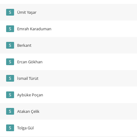
S
Ümit Yaşar
S
Emrah Karaduman
S
Berkant
S
Ercan Gökhan
S
İsmail Türüt
S
Aybüke Poçan
S
Atakan Çelik
S
Tolga Gül