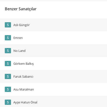
Benzer Sanatçılar
S
Aslı Güngör
S
Emren
S
No Land
S
Görkem Balkış
S
Faruk Sabancı
S
Asu Maralman
S
Ayşe Hatun Önal