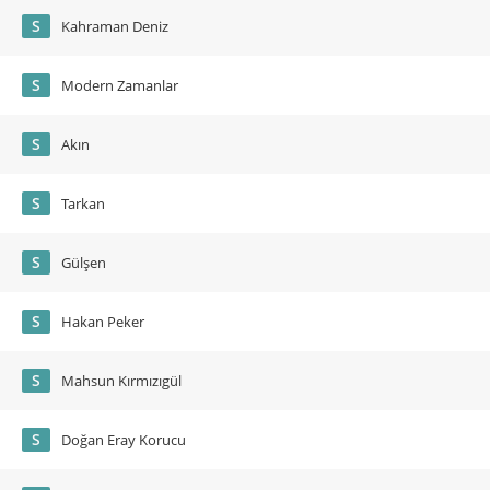
S
Kahraman Deniz
S
Modern Zamanlar
S
Akın
S
Tarkan
S
Gülşen
S
Hakan Peker
S
Mahsun Kırmızıgül
S
Doğan Eray Korucu