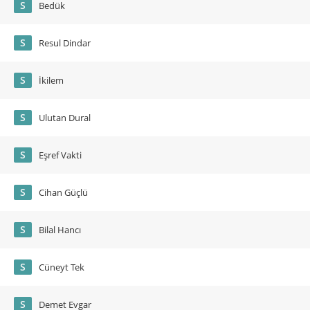
S
Bedük
S
Resul Dindar
S
İkilem
S
Ulutan Dural
S
Eşref Vakti
S
Cihan Güçlü
S
Bilal Hancı
S
Cüneyt Tek
S
Demet Evgar