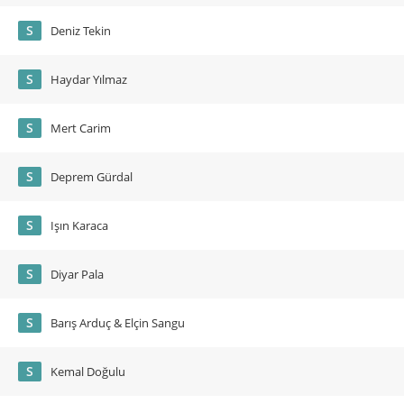
S
Deniz Tekin
S
Haydar Yılmaz
S
Mert Carim
S
Deprem Gürdal
S
Işın Karaca
S
Diyar Pala
S
Barış Arduç & Elçin Sangu
S
Kemal Doğulu