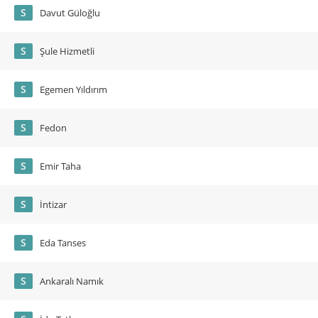
S
Davut Güloğlu
S
Şule Hizmetli
S
Egemen Yıldırım
S
Fedon
S
Emir Taha
S
İntizar
S
Eda Tanses
S
Ankaralı Namık