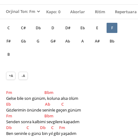
Kapo: 0
Akorlar
Ritim
Repertuara 
C
C#
Db
D
D#
Eb
E
F
F#
Gb
G
G#
Ab
A
A#
Bb
B
+A
-A
Fm
Bbm
Gelse bile son günüm, koluna alsa ölüm
Eb
Ab
C
Gözlerimin önünde seninle geçen günüm
Fm
Bbm
Senden sonra kalbimi sevgilere kapadım
Db
C
Db
C
Fm
Ben seninle o günü bin yıl gibi yaşadım 