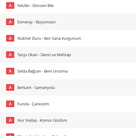
A
Nilüfer - Dönsen Bile
A
Esmeray - Büyümsün
A
Nükhet Duru - Ben Sana Vurgunum
A
Tanju Okan - Deniz ve Mehtap
A
Selda Bağcan - Beni Unutma
A
Berkant - Samanyolu
A
Funda - Çaresizim
A
Nur Yoldaş - Kömür Gözlüm