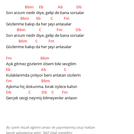
Bbm
Eb
Ab
Db
Son arzum nedir diye, gelip de bana sorsalar  
Bbm
Eb
C
Fm
Gözlerime bakıp da her şeyi anlasalar
Bbm
C
Fm
Db
Son arzum nedir diye, gelip de bana sorsalar  
Bbm
C
Fm
Gözlerime bakıp da her şeyi anlasalar
Fm
Bbm
Açık gitmez gözlerim ölsem bile sevgilim
Eb
Ab
C
Kulaklarımda çınlıyor beni anlatan sözlerin
Fm
Bbm
Aşkıma hiç dokunma, bırak öylece kalsın
Db
C
Db
C
Fm
Gerçek sevgi neymiş bilmeyenler anlasın
Bu içerik müzik eğitimi amacı ile yayımlanmış olup hakları
kendi sahiplerine aittir. Telif ihlali içerdiğini