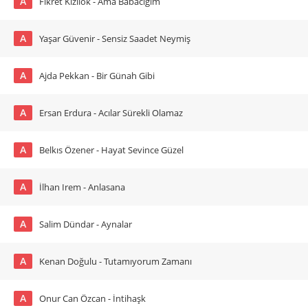
A
Fikret Kızılok - Ama Babacığım
A
Yaşar Güvenir - Sensiz Saadet Neymiş
A
Ajda Pekkan - Bir Günah Gibi
A
Ersan Erdura - Acılar Sürekli Olamaz
A
Belkıs Özener - Hayat Sevince Güzel
A
İlhan Irem - Anlasana
A
Salim Dündar - Aynalar
A
Kenan Doğulu - Tutamıyorum Zamanı
A
Onur Can Özcan - İntihaşk