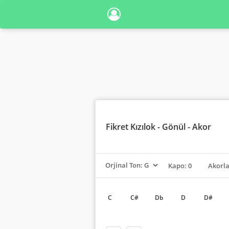
Fikret Kızılok
- Gönül - Akor
Kapo: 0
Akorl
C
C#
Db
D
D#