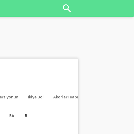
ersiyonun
İkiye Böl
Akorları Kapat
Transpoze
Bb
B