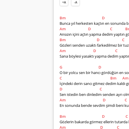
+A
-A
Bm
D
Bunca yıl herkesten kaçtın en sonunda 
Am
D
C
B
Ansızın içini açtın yapma dedim yaptın g
Bm
D
C
Gözleri senden uzaktı farkedilmez bir tuz
Am
D
C
Sana böylesi yasaktı yapma dedim yaptı
G
D
O bir yolcu sen bir hancı gördüğün en so
C
Bm
Am
İçindeki derin sancı gitmez dedim kaldı gön
D
C
Sen istedin ben dinledim senden ayrı ol
Am
D
C
En sonunda bende sevdim şimdi beni kurt
Bm
D
C
Gözlerin bakarda görmez ellerin tutarda b
Am
D
C