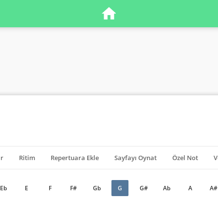
ar
Ritim
Repertuara Ekle
Sayfayı Oynat
Özel Not
V
Eb
E
F
F#
Gb
G
G#
Ab
A
A#