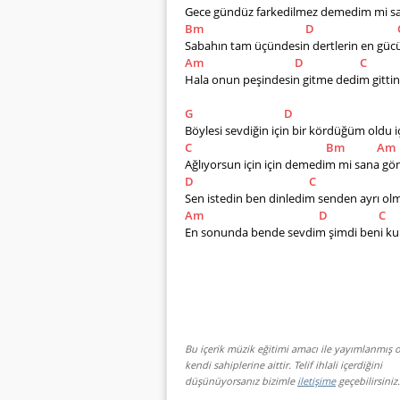
Gece gündüz farkedilmez demedim mi san
Bm
D
Sabahın tam üçündesin dertlerin en gücün
Am
D
C
Hala onun peşindesin gitme dedim gittin g
G
D
Böylesi sevdiğin için bir kördüğüm oldu iç
C
Bm
Am
Ağlıyorsun için için demedim mi sana gö
D
C
Sen istedin ben dinledim senden ayrı ol
Am
D
C
En sonunda bende sevdim şimdi beni ku
Bu içerik müzik eğitimi amacı ile yayımlanmış o
kendi sahiplerine aittir. Telif ihlali içerdiğini
düşünüyorsanız bizimle
iletişime
geçebilirsiniz.