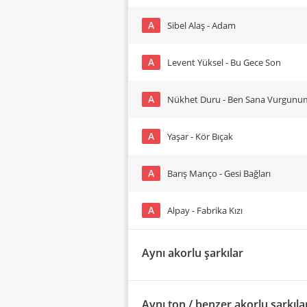
A
Sibel Alaş - Adam
A
Levent Yüksel - Bu Gece Son
A
Nükhet Duru - Ben Sana Vurgunu
A
Yaşar - Kör Bıçak
A
Barış Manço - Gesi Bağları
A
Alpay - Fabrika Kızı
Aynı akorlu şarkılar
Aynı ton / benzer akorlu şarkıla