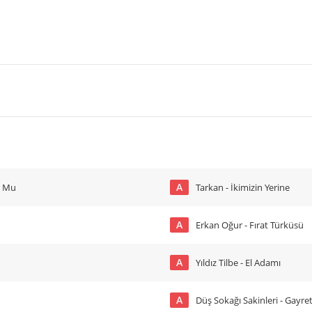
A
r Mu
Tarkan - İkimizin Yerine
A
Erkan Oğur - Fırat Türküsü
A
Yıldız Tilbe - El Adamı
A
Düş Sokağı Sakinleri - Gayre