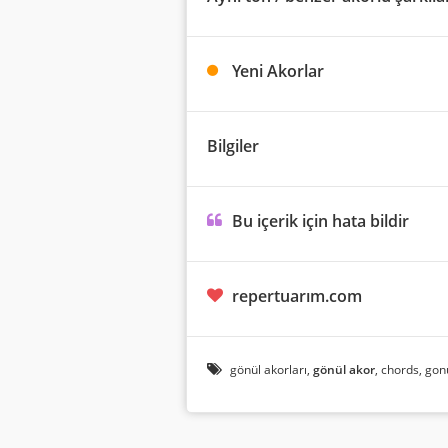
Yeni Akorlar
Bilgiler
Bu içerik için hata bildir
repertuarım.com
gönül akorları,
gönül akor
, chords, gon