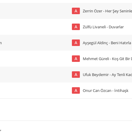
A
Zerrin Özer - Her Şey Seninl
A
Zülfü Livaneli - Duvarlar
A
m
Ayşegül Aldinç - Beni Hatırla
A
Mehmet Güreli - Koş Git Bir
A
Ufuk Beydemir - Ay Tenli Ka
A
Onur Can Özcan - İntihaşk
r