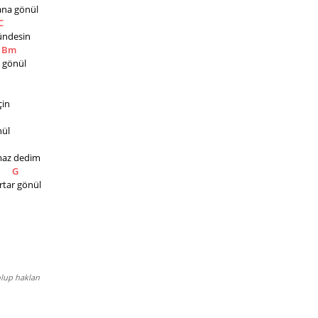
a gönül     
C
desin     
Bm
önül     
in 
nül
maz dedim  
G
rtar gönül
lup hakları