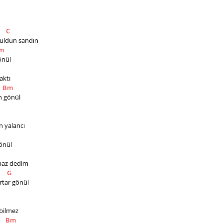
C
buldun sandın
m
önül
aktı
Bm
n gönül
n yalancı 
ül     
maz dedim  
G
ar gönül    
ilmez    
Bm