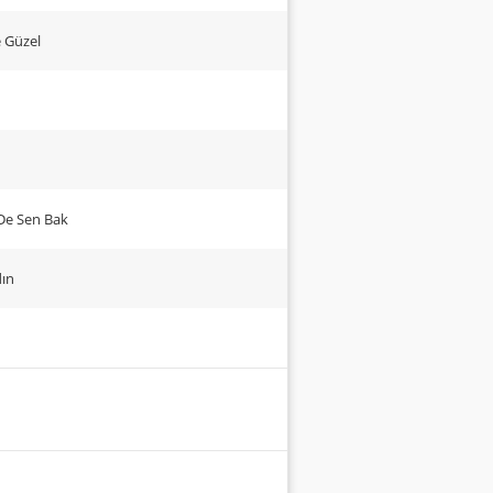
e Güzel
 De Sen Bak
dın