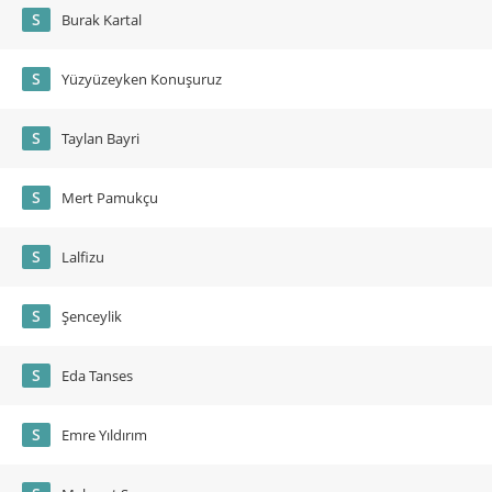
S
Burak Kartal
S
Yüzyüzeyken Konuşuruz
S
Taylan Bayri
S
Mert Pamukçu
S
Lalfizu
S
Şenceylik
S
Eda Tanses
S
Emre Yıldırım