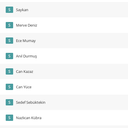
S
Saykan
S
Merve Deniz
S
Ece Mumay
S
Anıl Durmuş
S
Can Kazaz
S
Can Yüce
S
Sedef Sebüktekin
S
Nazlıcan Kübra