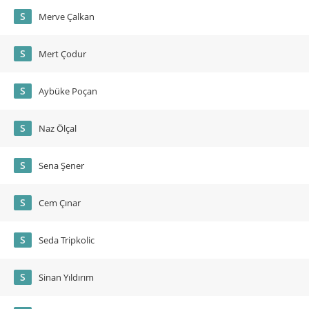
S
Merve Çalkan
S
Mert Çodur
S
Aybüke Poçan
S
Naz Ölçal
S
Sena Şener
S
Cem Çınar
S
Seda Tripkolic
S
Sinan Yıldırım