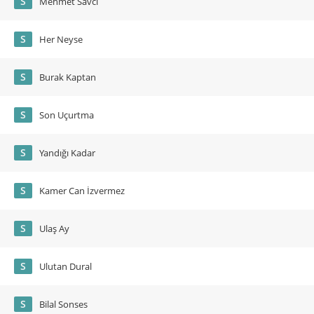
S
Mehmet Savcı
S
Her Neyse
S
Burak Kaptan
S
Son Uçurtma
S
Yandığı Kadar
S
Kamer Can İzvermez
S
Ulaş Ay
S
Ulutan Dural
S
Bilal Sonses