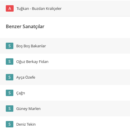
A
Tuğkan - Buzdan Kraliçeler
Benzer Sanatçılar
S
Boş Boş Bakanlar
S
Oğuz Berkay Fidan
S
Ayça Özefe
S
Çağrı
S
Güney Marlen
S
Deniz Tekin