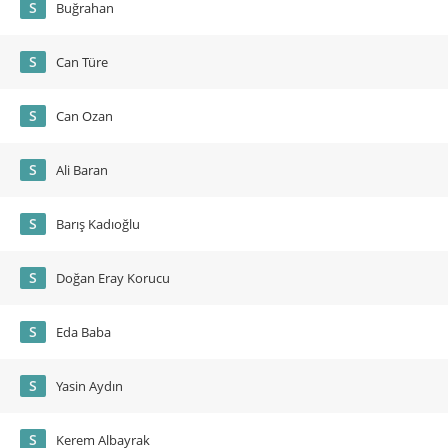
S
Buğrahan
S
Can Türe
S
Can Ozan
S
Ali Baran
S
Barış Kadıoğlu
S
Doğan Eray Korucu
S
Eda Baba
S
Yasin Aydın
S
Kerem Albayrak