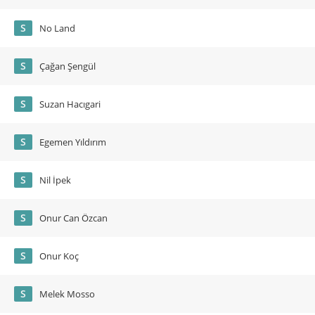
S
No Land
S
Çağan Şengül
S
Suzan Hacıgari
S
Egemen Yıldırım
S
Nil İpek
S
Onur Can Özcan
S
Onur Koç
S
Melek Mosso