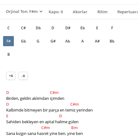
Kapo: 0
Akorlar
Ritim
Repertuara
C
C#
Db
D
D#
Eb
E
F
F#
Gb
G
G#
Ab
A
A#
Bb
B
+A
-A
D
C#m
Birden, geldin aklımdan içimden
D
C#m
Kalbimde bitmeyen bir parça en temiz yerinden
E
D
Sahiden bekleyen en aptal halime gülen
C#m
Bm
Sana kızgın sana hasret yine ben, yine ben