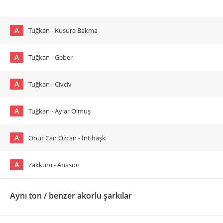
A
Tuğkan - Kusura Bakma
A
Tuğkan - Geber
A
Tuğkan - Civciv
A
Tuğkan - Aylar Olmuş
A
Onur Can Özcan - İntihaşk
A
Zakkum - Anason
Aynı ton / benzer akorlu şarkılar