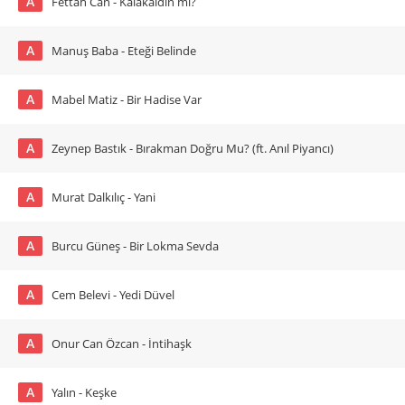
A
Fettah Can - Kalakaldın mı?
A
Manuş Baba - Eteği Belinde
A
Mabel Matiz - Bir Hadise Var
A
Zeynep Bastık - Bırakman Doğru Mu? (ft. Anıl Piyancı)
A
Murat Dalkılıç - Yani
A
Burcu Güneş - Bir Lokma Sevda
A
Cem Belevi - Yedi Düvel
A
Onur Can Özcan - İntihaşk
A
Yalın - Keşke