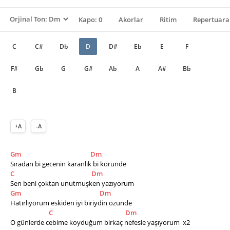
Kapo: 0
Akorlar
Ritim
Repertuara
C
C#
Db
D
D#
Eb
E
F
F#
Gb
G
G#
Ab
A
A#
Bb
B
+A
-A
Gm
Dm
Sıradan bi gecenin karanlık bi köründe 
C
Dm
Sen beni çoktan unutmuşken yazıyorum
Gm
Dm
Hatırlıyorum eskiden iyi biriydin özünde 
C
Dm
O günlerde cebime koyduğum birkaç nefesle yaşıyorum  x2