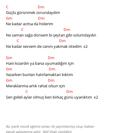
C
Dm
Güçlü görünmek zorundaydım 
Gm
Dm
Ne kadar acıtsa da hislerim
C
Dm
Ne zaman sağa dönsem bi şeytan gibi solumdaydın 
C
Dm
Ne kadar sevsem de canını yakmak istedim  x2
Gm
Dm
Hani kızardın ya bana uyumadığım için
Gm
Dm
Yazarken bunları hatırlamaktan bıktım
Gm
Dm
Meraklanma artık rahat olsun için
C
Dm
Sen gideli aylar olmuş ben birkaç günü uyanıktım  x2
Bu içerik müzik eğitimi amacı ile yayımlanmış olup hakları
kendi sahiplerine aittir. Telif ihlali içerdiğini