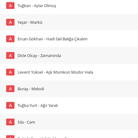
A
Tuğkan - Aylar Olmuş
A
Yaşar - Markiz
A
Ercan Gökhan - Hadi Gel Balığa Çıkalım
A
Dicle Olcay - Zamanında
A
Levent Yüksel - Aşk Mümkün Müdür Hala
A
Buray - Melodi
A
Tuğba Yurt - Ağır Yaralı
A
Sıla - Cam