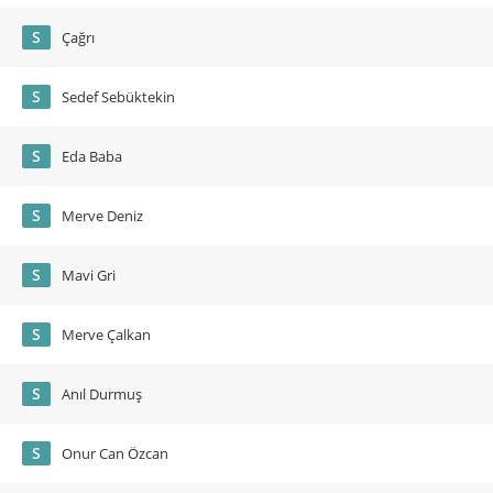
S
Çağrı
S
Sedef Sebüktekin
S
Eda Baba
S
Merve Deniz
S
Mavi Gri
S
Merve Çalkan
S
Anıl Durmuş
S
Onur Can Özcan