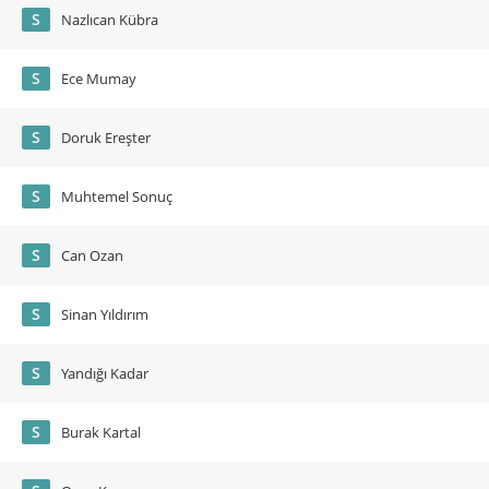
S
Nazlıcan Kübra
S
Ece Mumay
S
Doruk Ereşter
S
Muhtemel Sonuç
S
Can Ozan
S
Sinan Yıldırım
S
Yandığı Kadar
S
Burak Kartal