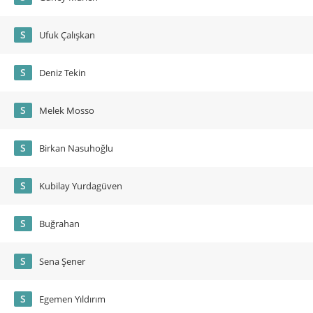
S
Ufuk Çalışkan
S
Deniz Tekin
S
Melek Mosso
S
Birkan Nasuhoğlu
S
Kubilay Yurdagüven
S
Buğrahan
S
Sena Şener
S
Egemen Yıldırım