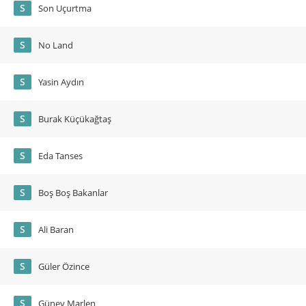
S
Son Uçurtma
S
No Land
S
Yasin Aydın
S
Burak Küçükağtaş
S
Eda Tanses
S
Boş Boş Bakanlar
S
Ali Baran
S
Güler Özince
S
Güney Marlen