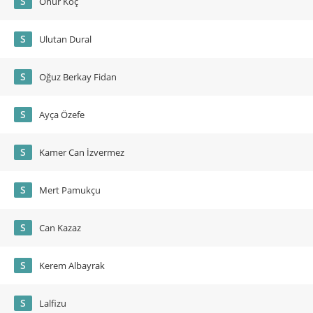
S
Onur Koç
S
Ulutan Dural
S
Oğuz Berkay Fidan
S
Ayça Özefe
S
Kamer Can İzvermez
S
Mert Pamukçu
S
Can Kazaz
S
Kerem Albayrak
S
Lalfizu