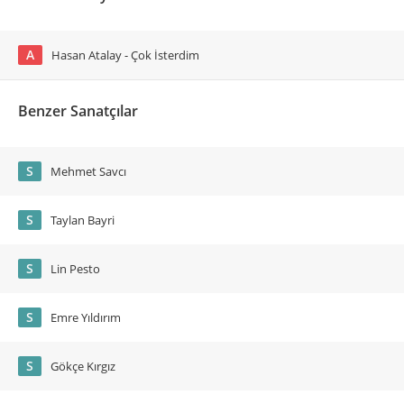
A
Hasan Atalay - Çok İsterdim
Benzer Sanatçılar
S
Mehmet Savcı
S
Taylan Bayri
S
Lin Pesto
S
Emre Yıldırım
S
Gökçe Kırgız