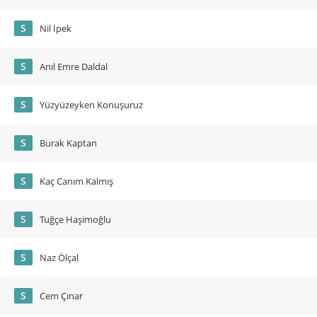
S
Nil İpek
S
Anıl Emre Daldal
S
Yüzyüzeyken Konuşuruz
S
Burak Kaptan
S
Kaç Canım Kalmış
S
Tuğçe Haşimoğlu
S
Naz Ölçal
S
Cem Çınar