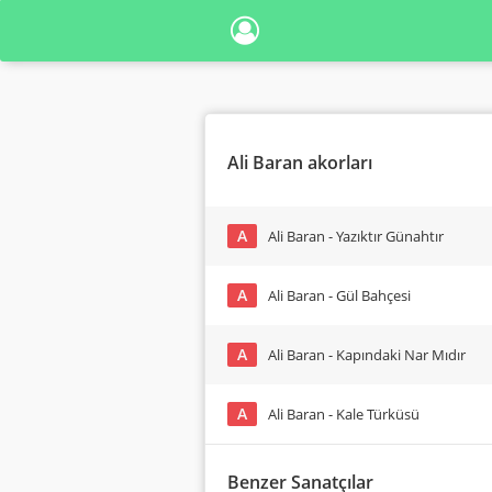
Ali Baran akorları
A
Ali Baran - Yazıktır Günahtır
A
Ali Baran - Gül Bahçesi
A
Ali Baran - Kapındaki Nar Mıdır
A
Ali Baran - Kale Türküsü
Benzer Sanatçılar