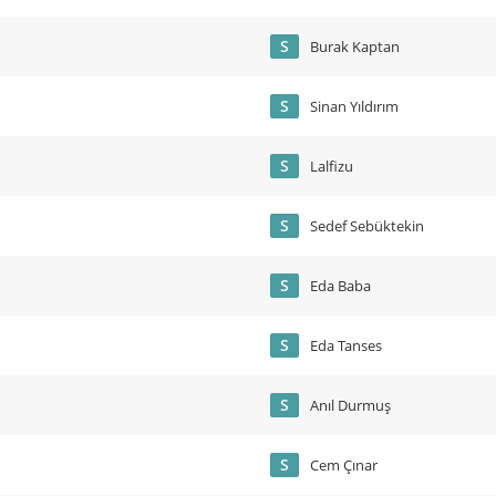
S
Burak Kaptan
S
Sinan Yıldırım
S
Lalfizu
S
Sedef Sebüktekin
S
Eda Baba
S
Eda Tanses
S
Anıl Durmuş
S
Cem Çınar