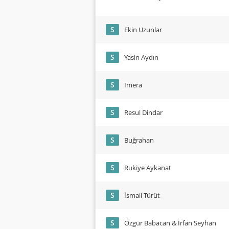
S
Ekin Uzunlar
S
Yasin Aydın
S
İmera
S
Resul Dindar
S
Buğrahan
S
Rukiye Aykanat
S
İsmail Türüt
S
Özgür Babacan & İrfan Seyhan