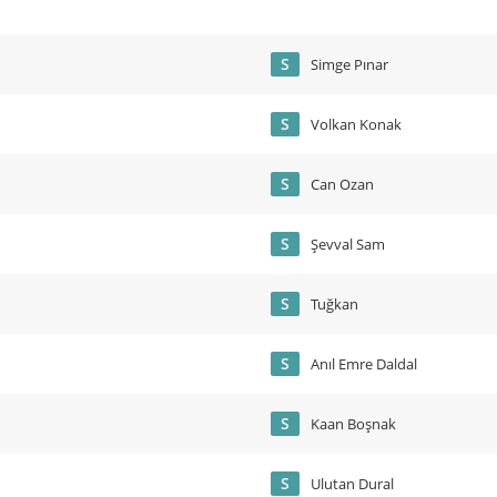
S
Simge Pınar
S
Volkan Konak
S
Can Ozan
S
Şevval Sam
S
Tuğkan
S
Anıl Emre Daldal
S
Kaan Boşnak
S
Ulutan Dural