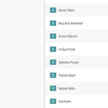
S
Deniz Tekin
S
Boş Boş Bakanlar
S
Emre Yıldırım
S
Hülya Polat
S
Aybüke Poçan
S
Taylan Bayri
S
Selçuk Balcı
S
Karmate