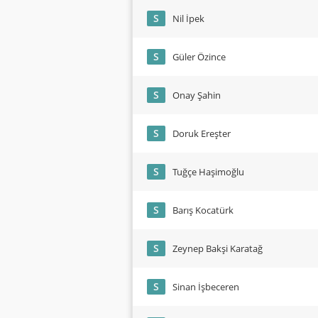
S
Nil İpek
S
Güler Özince
S
Onay Şahin
S
Doruk Ereşter
S
Tuğçe Haşimoğlu
S
Barış Kocatürk
S
Zeynep Bakşi Karatağ
S
Sinan İşbeceren