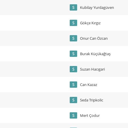
S
Kubilay Yurdagüven
S
Gökçe Kırgız
S
Onur Can Özcan
S
Burak Küçükağtaş
S
Suzan Hacıgari
S
Can Kazaz
S
Seda Tripkolic
S
Mert Çodur