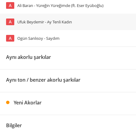
A
Ali Baran - Yüreğin Yüreğimde (ft. Eser Eyüboğlu)
A
Ufuk Beydemir - Ay Tenli Kadın
A
Ogün Sanlısoy - Saydım
Aynı akorlu şarkılar
Aynı ton / benzer akorlu şarkılar
Yeni Akorlar
Bilgiler