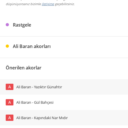
düşünüyorsanız bizimle
iletişime
geçebilirsiniz.
Rastgele
Ali Baran akorları
Önerilen akorlar
A
Ali Baran - Yazıktır Günahtır
A
Ali Baran - Gül Bahçesi
A
Ali Baran - Kapındaki Nar Mıdır