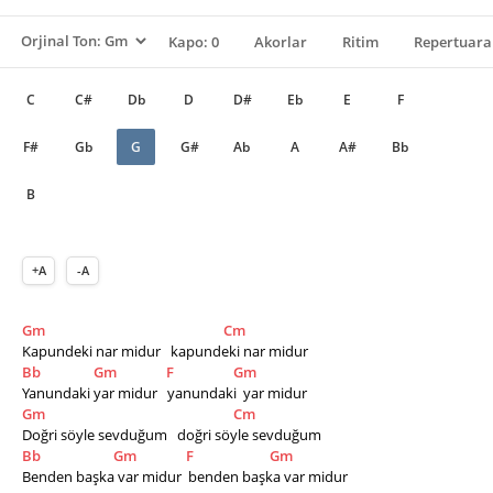
Kapo: 0
Akorlar
Ritim
Repertuara
C
C#
Db
D
D#
Eb
E
F
F#
Gb
G
G#
Ab
A
A#
Bb
B
+A
-A
Gm
Cm
Kapundeki nar midur   kapundeki nar midur
Bb
Gm
F
Gm
Yanundaki yar midur   yanundaki  yar midur
Gm
Cm
Doğri söyle sevduğum   doğri söyle sevduğum
Bb
Gm
F
Gm
Benden başka var midur  benden başka var midur