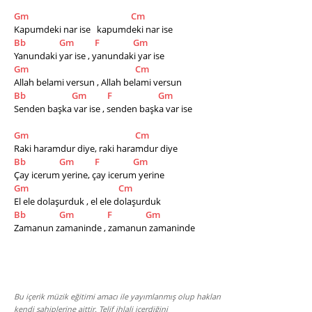
Gm
Cm
Kapumdeki nar ise   kapumdeki nar ise
Bb
Gm
F
Gm
Yanundaki yar ise , yanundaki yar ise 
Gm
Cm
Allah belami versun , Allah belami versun
Bb
Gm
F
Gm
Senden başka var ise , senden başka var ise
Gm
Cm
Raki haramdur diye, raki haramdur diye
Bb
Gm
F
Gm
Çay icerum yerine, çay icerum yerine
Gm
Cm
El ele dolaşurduk , el ele dolaşurduk
Bb
Gm
F
Gm
Zamanun zamaninde , zamanun zamaninde
Bu içerik müzik eğitimi amacı ile yayımlanmış olup hakları
kendi sahiplerine aittir. Telif ihlali içerdiğini