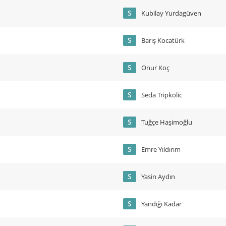
S
Kubilay Yurdagüven
S
Barış Kocatürk
S
Onur Koç
S
Seda Tripkolic
S
Tuğçe Haşimoğlu
S
Emre Yıldırım
S
Yasin Aydın
S
Yandığı Kadar