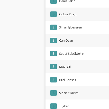
S
Deniz Tekin
S
Gökçe Kırgız
S
Sinan İşbeceren
S
Can Ozan
S
Sedef Sebüktekin
S
Mavi Gri
S
Bilal Sonses
S
Sinan Yıldırım
S
Tuğkan