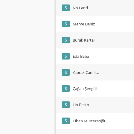
S
No Land
S
Merve Deniz
S
Burak Kartal
S
Eda Baba
S
Yaprak Çamlıca
S
Çağan Şengül
S
Lin Pesto
S
Cihan Mürtezaoğlu