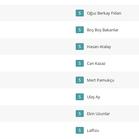
S
Oğuz Berkay Fidan
S
Boş Boş Bakanlar
S
Hasan Atalay
S
Can Kazaz
S
Mert Pamukçu
S
Ulaş Ay
S
Ekin Uzunlar
S
Lalfizu