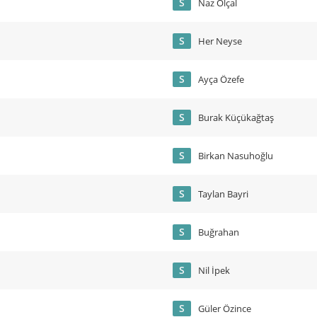
S
Naz Ölçal
S
Her Neyse
S
Ayça Özefe
S
Burak Küçükağtaş
S
Birkan Nasuhoğlu
S
Taylan Bayri
S
Buğrahan
S
Nil İpek
S
Güler Özince