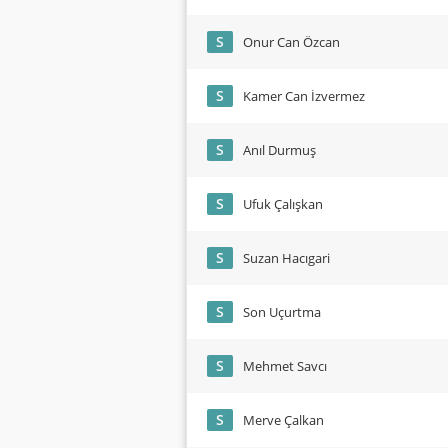
S
Onur Can Özcan
S
Kamer Can İzvermez
S
Anıl Durmuş
S
Ufuk Çalışkan
S
Suzan Hacıgari
S
Son Uçurtma
S
Mehmet Savcı
S
Merve Çalkan