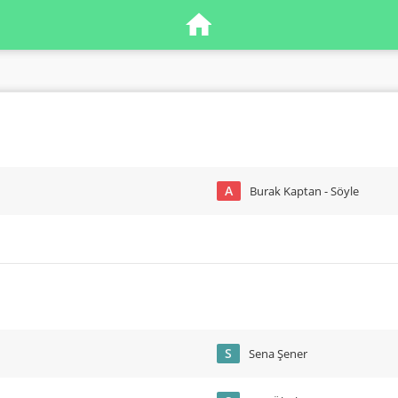
A
Burak Kaptan - Söyle
S
Sena Şener