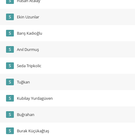
S
Hasan Atalay
S
Ekin Uzunlar
S
Barış Kadıoğlu
S
Anıl Durmuş
S
Seda Tripkolic
S
Tuğkan
S
Kubilay Yurdagüven
S
Buğrahan
S
Burak Küçükağtaş