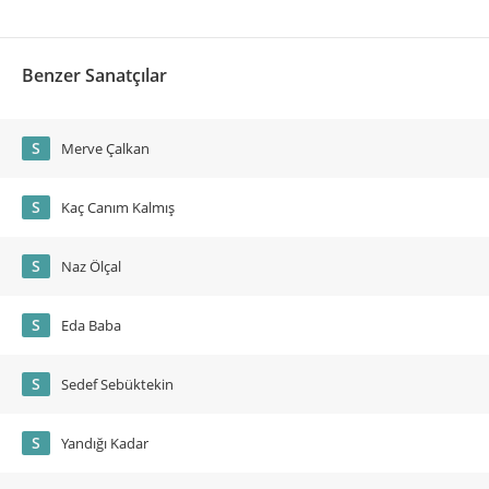
Benzer Sanatçılar
S
Merve Çalkan
S
Kaç Canım Kalmış
S
Naz Ölçal
S
Eda Baba
S
Sedef Sebüktekin
S
Yandığı Kadar