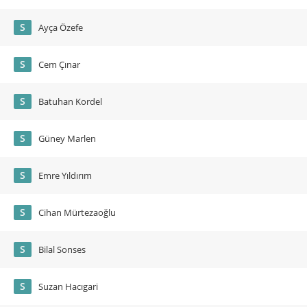
S
Ayça Özefe
S
Cem Çınar
S
Batuhan Kordel
S
Güney Marlen
S
Emre Yıldırım
S
Cihan Mürtezaoğlu
S
Bilal Sonses
S
Suzan Hacıgari