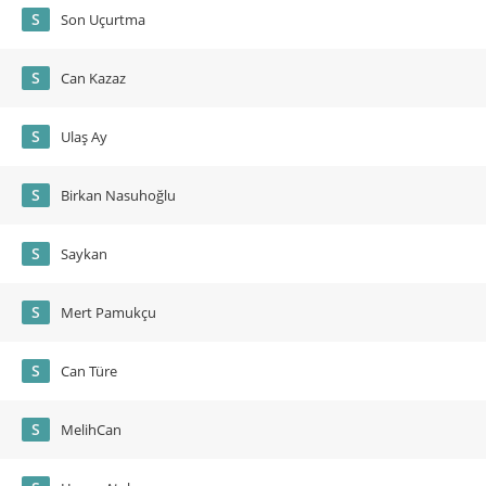
S
Son Uçurtma
S
Can Kazaz
S
Ulaş Ay
S
Birkan Nasuhoğlu
S
Saykan
S
Mert Pamukçu
S
Can Türe
S
MelihCan