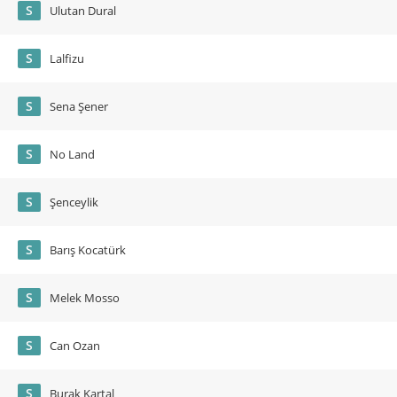
S
Ulutan Dural
S
Lalfizu
S
Sena Şener
S
No Land
S
Şenceylik
S
Barış Kocatürk
S
Melek Mosso
S
Can Ozan
S
Burak Kartal