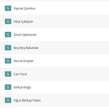
S
Yaprak Çamlıca
S
Ufuk Çalışkan
S
Sinan İşbeceren
S
Boş Boş Bakanlar
S
Doruk Ereşter
S
Can Yüce
S
Gökçe Kırgız
S
Oğuz Berkay Fidan