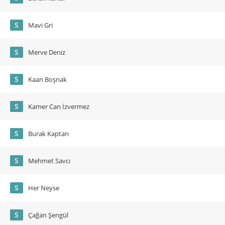
S
Mavi Gri
S
Merve Deniz
S
Kaan Boşnak
S
Kamer Can İzvermez
S
Burak Kaptan
S
Mehmet Savcı
S
Her Neyse
S
Çağan Şengül