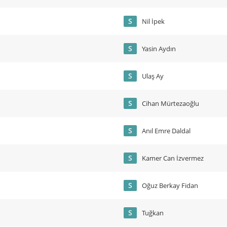
S
Nil İpek
S
Yasin Aydın
S
Ulaş Ay
S
Cihan Mürtezaoğlu
S
Anıl Emre Daldal
S
Kamer Can İzvermez
S
Oğuz Berkay Fidan
S
Tuğkan