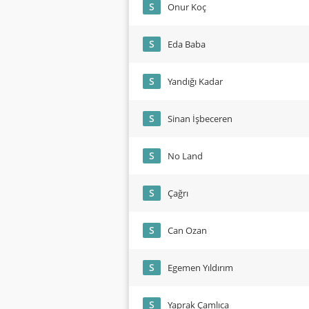
S
Onur Koç
S
Eda Baba
S
Yandığı Kadar
S
Sinan İşbeceren
S
No Land
S
Çağrı
S
Can Ozan
S
Egemen Yıldırım
S
Yaprak Çamlıca