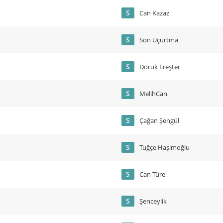
S
Can Kazaz
S
Son Uçurtma
S
Doruk Ereşter
S
MelihCan
S
Çağan Şengül
S
Tuğçe Haşimoğlu
S
Can Türe
S
Şenceylik