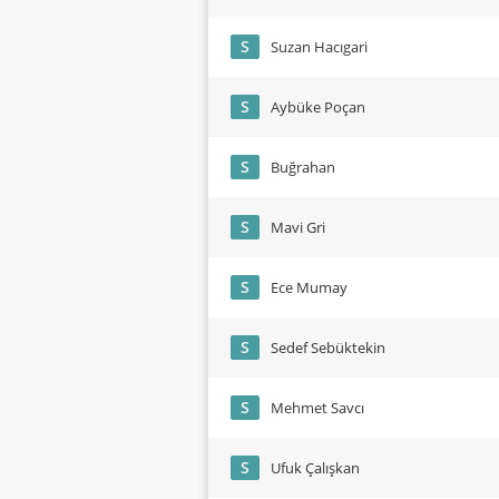
S
Suzan Hacıgari
S
Aybüke Poçan
S
Buğrahan
S
Mavi Gri
S
Ece Mumay
S
Sedef Sebüktekin
S
Mehmet Savcı
S
Ufuk Çalışkan