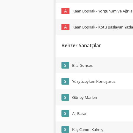
A
Kaan Boşnak - Yorgunum ve Ağrıla
A
Kaan Boşnak - Kötü Başlayan Yazla
Benzer Sanatçılar
S
Bilal Sonses
S
Yüzyüzeyken Konuşuruz
S
Güney Marlen
S
Ali Baran
S
Kaç Canım Kalmış