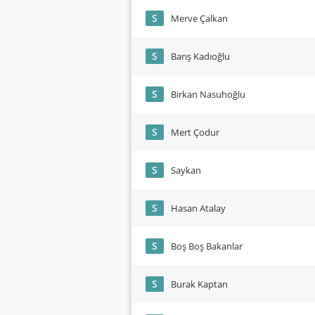
S
Merve Çalkan
S
Barış Kadıoğlu
S
Birkan Nasuhoğlu
S
Mert Çodur
S
Saykan
S
Hasan Atalay
S
Boş Boş Bakanlar
S
Burak Kaptan