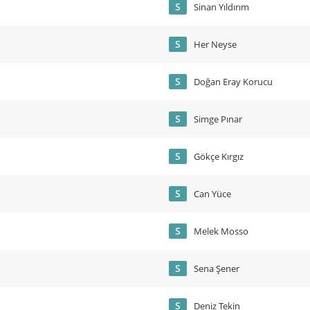
S
Sinan Yıldırım
S
Her Neyse
S
Doğan Eray Korucu
S
Simge Pınar
S
Gökçe Kırgız
S
Can Yüce
S
Melek Mosso
S
Sena Şener
S
Deniz Tekin