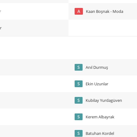
A
r
Kaan Boşnak - Moda
r
S
Anıl Durmuş
S
Ekin Uzunlar
S
Kubilay Yurdagüven
S
Kerem Albayrak
S
Batuhan Kordel