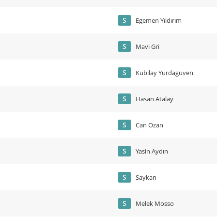
S
Egemen Yıldırım
S
Mavi Gri
S
Kubilay Yurdagüven
S
Hasan Atalay
S
Can Ozan
S
Yasin Aydın
S
Saykan
S
Melek Mosso