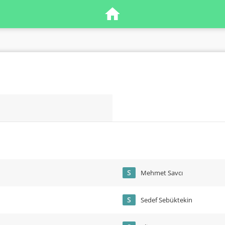
S
Mehmet Savcı
S
Sedef Sebüktekin