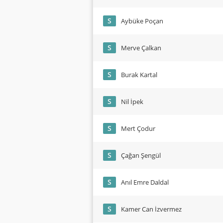
S
Aybüke Poçan
S
Merve Çalkan
S
Burak Kartal
S
Nil İpek
S
Mert Çodur
S
Çağan Şengül
S
Anıl Emre Daldal
S
Kamer Can İzvermez