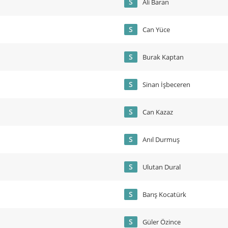
S
Ali Baran
S
Can Yüce
S
Burak Kaptan
S
Sinan İşbeceren
S
Can Kazaz
S
Anıl Durmuş
S
Ulutan Dural
S
Barış Kocatürk
S
Güler Özince