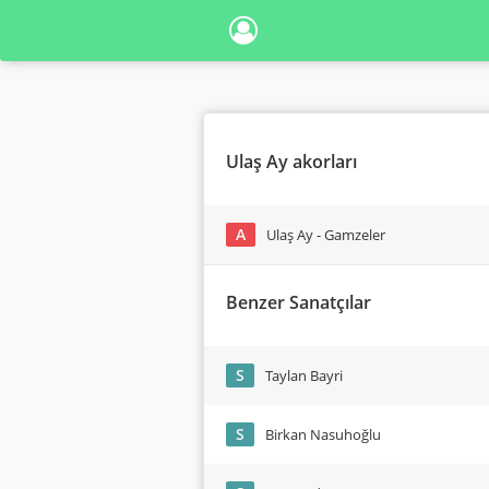
Ulaş Ay akorları
A
Ulaş Ay - Gamzeler
Benzer Sanatçılar
S
Taylan Bayri
S
Birkan Nasuhoğlu