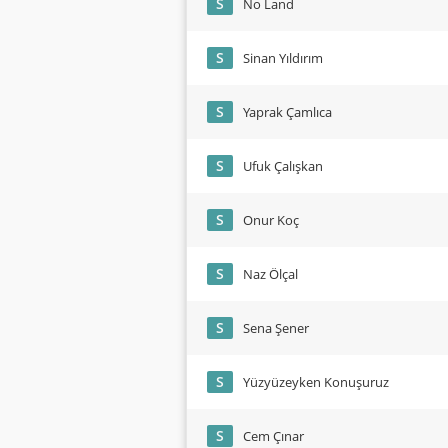
S
No Land
S
Sinan Yıldırım
S
Yaprak Çamlıca
S
Ufuk Çalışkan
S
Onur Koç
S
Naz Ölçal
S
Sena Şener
S
Yüzyüzeyken Konuşuruz
S
Cem Çınar