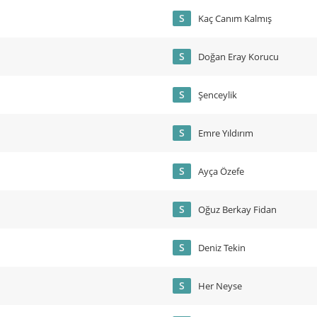
S
Kaç Canım Kalmış
S
Doğan Eray Korucu
S
Şenceylik
S
Emre Yıldırım
S
Ayça Özefe
S
Oğuz Berkay Fidan
S
Deniz Tekin
S
Her Neyse