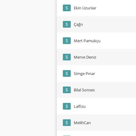
S
Ekin Uzunlar
S
Çağrı
S
Mert Pamukçu
S
Merve Deniz
S
Simge Pınar
S
Bilal Sonses
S
Lalfizu
S
MelihCan