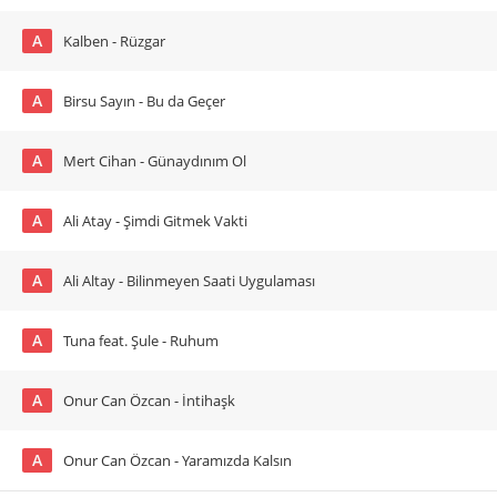
A
Kalben - Rüzgar
A
Birsu Sayın - Bu da Geçer
A
Mert Cihan - Günaydınım Ol
A
Ali Atay - Şimdi Gitmek Vakti
A
Ali Altay - Bilinmeyen Saati Uygulaması
A
Tuna feat. Şule - Ruhum
A
Onur Can Özcan - İntihaşk
A
Onur Can Özcan - Yaramızda Kalsın