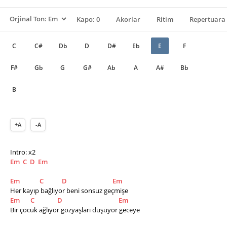
Kapo: 0
Akorlar
Ritim
Repertuara 
C
C#
Db
D
D#
Eb
E
F
F#
Gb
G
G#
Ab
A
A#
Bb
B
+A
-A
Intro: x2
Em
C
D
Em
Em
C
D
Em
Her kayıp bağlıyor beni sonsuz geçmişe
Em
C
D
Em
Bir çocuk ağlıyor gözyaşları düşüyor geceye