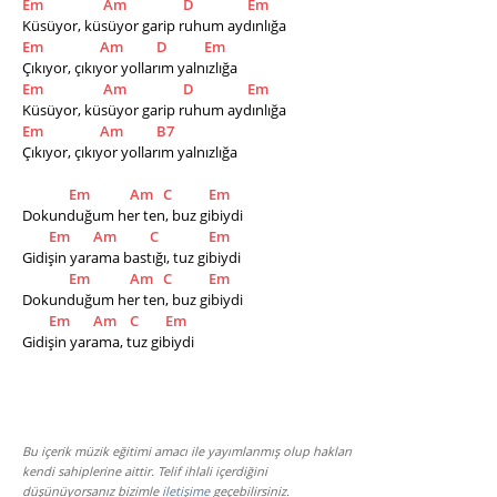
Em
Am
D
Em
Küsüyor, küsüyor garip ruhum aydınlığa
Em
Am
D
Em
Çıkıyor, çıkıyor yollarım yalnızlığa
Em
Am
D
Em
Küsüyor, küsüyor garip ruhum aydınlığa
Em
Am
B7
Çıkıyor, çıkıyor yollarım yalnızlığa  
Em
Am
C
Em
Dokunduğum her ten, buz gibiydi
Em
Am
C
Em
Gidişin yarama bastığı, tuz gibiydi
Em
Am
C
Em
Dokunduğum her ten, buz gibiydi
Em
Am
C
Em
Gidişin yarama, tuz gibiydi  
Bu içerik müzik eğitimi amacı ile yayımlanmış olup hakları
kendi sahiplerine aittir. Telif ihlali içerdiğini
düşünüyorsanız bizimle
iletişime
geçebilirsiniz.