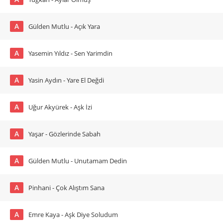
A
Gülden Mutlu - Açık Yara
A
Yasemin Yıldız - Sen Yarimdin
A
Yasin Aydın - Yare El Değdi
A
Uğur Akyürek - Aşk İzi
A
Yaşar - Gözlerinde Sabah
A
Gülden Mutlu - Unutamam Dedin
A
Pinhani - Çok Alıştım Sana
A
Emre Kaya - Aşk Diye Soludum