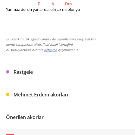
E
A
Dm
Yanmaz dersin yanar da, olmaz mı olur ya
Bu içerik müzik eğitimi amacı ile yayımlanmış olup hakları
kendi sahiplerine aittir. Telif ihlali içerdiğini
düşünüyorsanız bizimle
iletişime
geçebilirsiniz.
Rastgele
Mehmet Erdem akorları
Önerilen akorlar