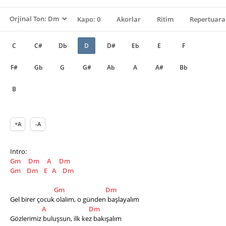
Kapo: 0
Akorlar
Ritim
Repertuara
C
C#
Db
D
D#
Eb
E
F
F#
Gb
G
G#
Ab
A
A#
Bb
B
+A
-A
Intro:
Gm
Dm
A
Dm
Gm
Dm
E
A
Dm
Gm
Dm
Gel birer çocuk olalım, o günden başlayalım 
A
Dm
Gözlerimiz buluşsun, ilk kez bakışalım 