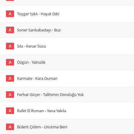
A
Toygar Işıklı - Hayat Gibi
A
Soner Sarıkabadayı - Buz
A
Sıla - Kenar Süsü
A
Özgün - Yalnızlık
A
Karmate - Kara Duman
A
Ferhat Göçer - Talihimin Döndüğü Yok
A
Rafet El Roman - Yana Yakıla
A
Bülent Çidem - Unutma Beni