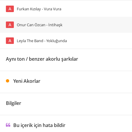
A
Furkan Kızılay - Vura Vura
A
Onur Can Özcan - İntihaşk
A
Leyla The Band - Yokluğunda
Aynı ton / benzer akorlu şarkılar
Yeni Akorlar
Bilgiler
Bu içerik için hata bildir