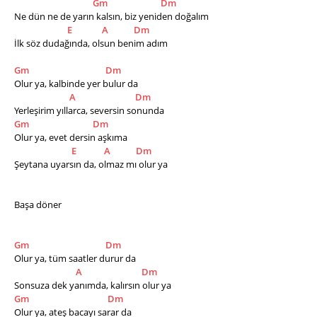
Gm
Dm
Ne dün ne de yarın kalsın, biz yeniden doğalım 
E
A
Dm
İlk söz dudağında, olsun benim adım 
Gm
Dm
Olur ya, kalbinde yer bulur da 
A
Dm
Yerleşirim yıllarca, seversin sonunda 
Gm
Dm
Olur ya, evet dersin aşkıma 
E
A
Dm
Şeytana uyarsın da, olmaz mı olur ya 
Başa döner
Gm
Dm
Olur ya, tüm saatler durur da 
A
Dm
Sonsuza dek yanımda, kalırsın olur ya 
Gm
Dm
Olur ya, ateş bacayı sarar da 