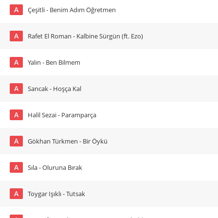
A
Çeşitli - Benim Adım Öğretmen
A
Rafet El Roman - Kalbine Sürgün (ft. Ezo)
A
Yalın - Ben Bilmem
A
Sancak - Hoşça Kal
A
Halil Sezai - Paramparça
A
Gökhan Türkmen - Bir Öykü
A
Sıla - Oluruna Bırak
A
Toygar Işıklı - Tutsak