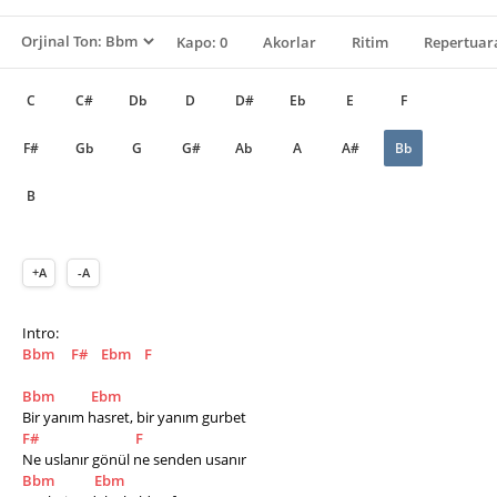
Kapo: 0
Akorlar
Ritim
Repertuara
C
C#
Db
D
D#
Eb
E
F
F#
Gb
G
G#
Ab
A
A#
Bb
B
+A
-A
Intro:
Bbm
F#
Ebm
F
Bbm
Ebm
Bir yanım hasret, bir yanım gurbet 
F#
F
Ne uslanır gönül ne senden usanır 
Bbm
Ebm