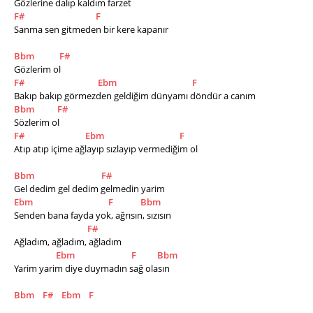
Gözlerine dalıp kaldım farzet 
F#
F
Sanma sen gitmeden bir kere kapanır 
Bbm
F#
Gözlerim ol 
F#
Ebm
F
Bakıp bakıp görmezden geldiğim dünyamı döndür a canım 
Bbm
F#
Sözlerim ol 
F#
Ebm
F
Atıp atıp içime ağlayıp sızlayıp vermediğim ol 
Bbm
F#
Gel dedim gel dedim gelmedin yarim 
Ebm
F
Bbm
Senden bana fayda yok, ağrısın, sızısın 
F#
Ağladım, ağladım, ağladım 
Ebm
F
Bbm
Yarim yarim diye duymadın sağ olasın 
Bbm
F#
Ebm
F