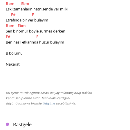
Bbm
Ebm
Eski zamanların hatrı sende var mı ki 
F#
F
Etrafında bir yer bulayım 
Bbm
Ebm
Sen bir ömür böyle sürmez derken 
F#
F
Ben nasıl efkarında huzur bulayım 
B bölümü 
Nakarat
Bu içerik müzik eğitimi amacı ile yayımlanmış olup hakları
kendi sahiplerine aittir. Telif ihlali içerdiğini
düşünüyorsanız bizimle
iletişime
geçebilirsiniz.
Rastgele