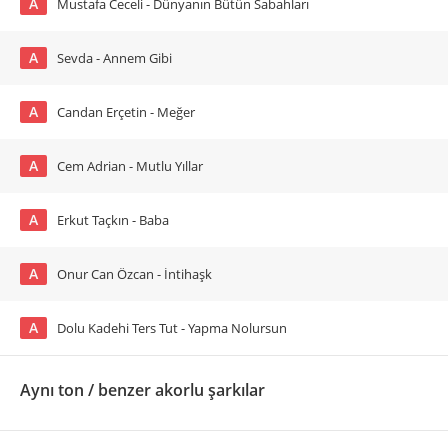
A
Mustafa Ceceli - Dünyanın Bütün Sabahları
A
Sevda - Annem Gibi
A
Candan Erçetin - Meğer
A
Cem Adrian - Mutlu Yıllar
A
Erkut Taçkın - Baba
A
Onur Can Özcan - İntihaşk
A
Dolu Kadehi Ters Tut - Yapma Nolursun
Aynı ton / benzer akorlu şarkılar