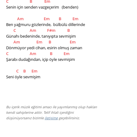
C
B
Em
Senin için senden vazgeçerim   (benden)
Am
Em
B
Em
Ben yağmuru gözlerinde,  bülbülü dillerinde
C
Am
F#m
B
Günahı bedeninde, tanıyıpta sevmişim
Am
Em
B
Em
Dönmüyor yedi cihan, esirin olmuş zaman
C
Am
B
Em
Şarabı dudağından, içip öyle sevmişim
C
B
Em
Seni öyle sevmişim
Bu içerik müzik eğitimi amacı ile yayımlanmış olup hakları
kendi sahiplerine aittir. Telif ihlali içerdiğini
düşünüyorsanız bizimle
iletişime
geçebilirsiniz.