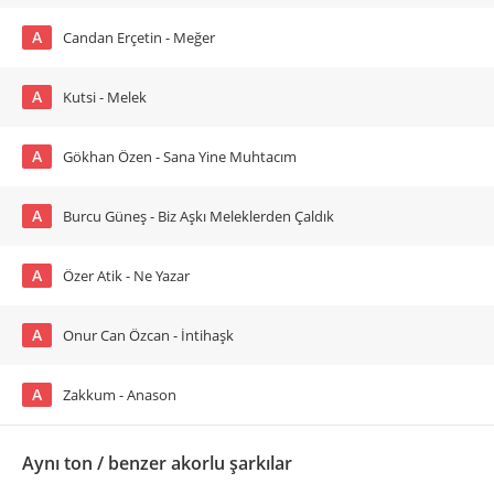
A
Candan Erçetin - Meğer
A
Kutsi - Melek
A
Gökhan Özen - Sana Yine Muhtacım
A
Burcu Güneş - Biz Aşkı Meleklerden Çaldık
A
Özer Atik - Ne Yazar
A
Onur Can Özcan - İntihaşk
A
Zakkum - Anason
Aynı ton / benzer akorlu şarkılar