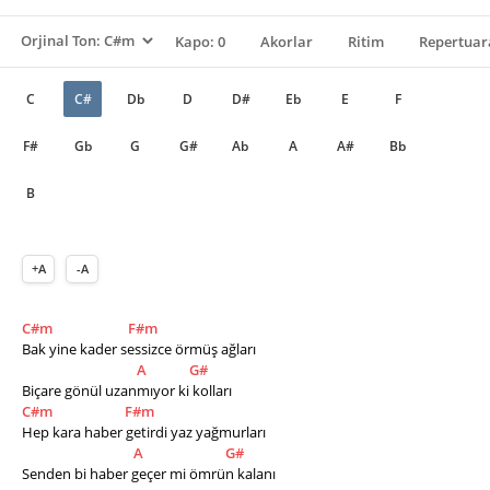
Kapo: 0
Akorlar
Ritim
Repertuar
C
C#
Db
D
D#
Eb
E
F
F#
Gb
G
G#
Ab
A
A#
Bb
B
+A
-A
C#m
F#m
Bak yine kader sessizce örmüş ağları
A
G#
Biçare gönül uzanmıyor ki kolları
C#m
F#m
Hep kara haber getirdi yaz yağmurları
A
G#
Senden bi haber geçer mi ömrün kalanı