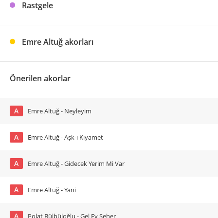
Rastgele
Emre Altuğ akorları
Önerilen akorlar
A
Emre Altuğ - Neyleyim
A
Emre Altuğ - Aşk-ı Kıyamet
A
Emre Altuğ - Gidecek Yerim Mi Var
A
Emre Altuğ - Yani
A
Polat Bülbüloğlu - Gel Ey Seher