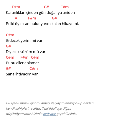
F#m
G#
C#m
Karanlıklar içinden gün doğar ya aniden        
A
F#m
G#
Belki öyle can bulur yarım kalan hikayemiz   
C#m
Gidecek yerim mi var                             
G#
Diyecek sözüm mü var                
C#m
F#m
C#m
Bunu eller anlamaz                  
G#
C#m
Sana ihtiyacım var
Bu içerik müzik eğitimi amacı ile yayımlanmış olup hakları
kendi sahiplerine aittir. Telif ihlali içerdiğini
düşünüyorsanız bizimle
iletişime
geçebilirsiniz.