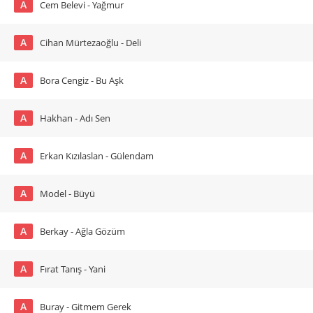
A
Cem Belevi - Yağmur
A
Cihan Mürtezaoğlu - Deli
A
Bora Cengiz - Bu Aşk
A
Hakhan - Adı Sen
A
Erkan Kızılaslan - Gülendam
A
Model - Büyü
A
Berkay - Ağla Gözüm
A
Fırat Tanış - Yani
A
Buray - Gitmem Gerek