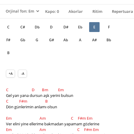
Kapo: 0
Akorlar
Ritim
Repertuara 
C
C#
Db
D
D#
Eb
E
F
F#
Gb
G
G#
Ab
A
A#
Bb
B
+A
-A
C
D
Bm
Em
Gel yan yana dursun aşk yerini bulsun
C
F#m
B
Dön günlerimin anlamı olsun
Em
Am
C
F#m
Em
Ver elini yine ellerime bakmadan yapamam gözlerine
Em
Am
C
F#m
Em