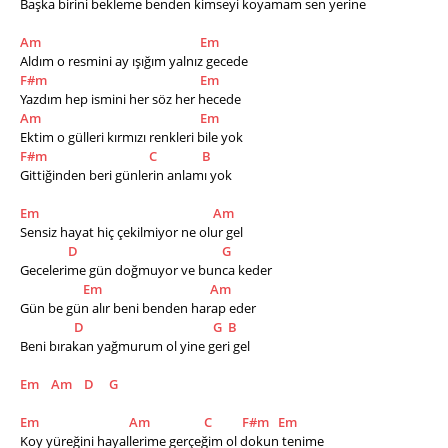
Başka birini bekleme benden kimseyi koyamam sen yerine
Am
Em
Aldım o resmini ay ışığım yalnız gecede
F#m
Em
Yazdım hep ismini her söz her hecede
Am
Em
Ektim o gülleri kırmızı renkleri bile yok
F#m
C
B
Gittiğinden beri günlerin anlamı yok
Em
Am
Sensiz hayat hiç çekilmiyor ne olur gel
D
G
Gecelerime gün doğmuyor ve bunca keder
Em
Am
Gün be gün alır beni benden harap eder
D
G
B
Beni bırakan yağmurum ol yine geri gel
Em
Am
D
G
Em
Am
C
F#m
Em
Koy yüreğini hayallerime gerçeğim ol dokun tenime