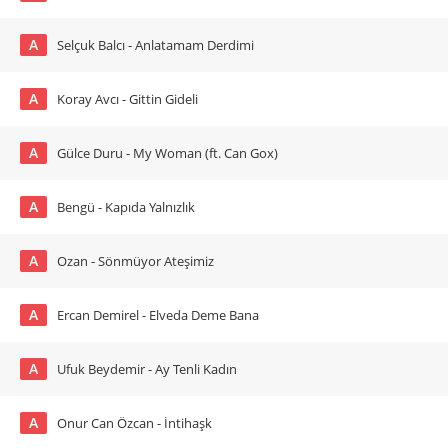
A
Selçuk Balcı - Anlatamam Derdimi
A
Koray Avcı - Gittin Gideli
A
Gülce Duru - My Woman (ft. Can Gox)
A
Bengü - Kapıda Yalnızlık
A
Ozan - Sönmüyor Ateşimiz
A
Ercan Demirel - Elveda Deme Bana
A
Ufuk Beydemir - Ay Tenli Kadın
A
Onur Can Özcan - İntihaşk