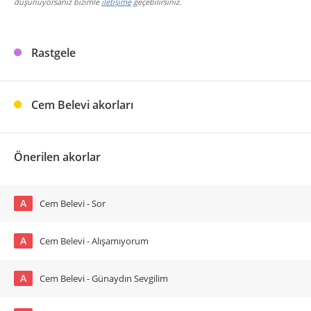
düşünüyorsanız bizimle
iletişime
geçebilirsiniz.
Rastgele
Cem Belevi akorları
Önerilen akorlar
A
Cem Belevi - Sor
A
Cem Belevi - Alışamıyorum
A
Cem Belevi - Günaydın Sevgilim