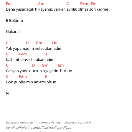
Em
Am
C
F#m
Em
Daha yaşanacak hikayemiz varken ayrılık olmaz son kelime
B Bölümü
Nakarat
C
D
Bm
Em
Yok yapamadım nefes alamadım
C
F#m
B
Kalbimi sensiz bırakamadım
C
D
Bm
Em
Gel yan yana dursun aşk yerini bulsun
C
F#m
B
Dön günlerimin anlamı olsun
N
Bu içerik müzik eğitimi amacı ile yayımlanmış olup hakları
kendi sahiplerine aittir. Telif ihlali içerdiğini