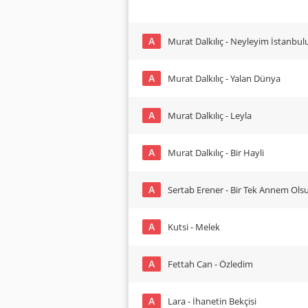
A
Murat Dalkılıç - Neyleyim İstanbul
A
Murat Dalkılıç - Yalan Dünya
A
Murat Dalkılıç - Leyla
A
Murat Dalkılıç - Bir Hayli
A
Sertab Erener - Bir Tek Annem Ols
A
Kutsi - Melek
A
Fettah Can - Özledim
A
Lara - İhanetin Bekçisi