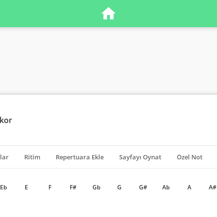
Akor
lar
Ritim
Repertuara Ekle
Sayfayı Oynat
Özel Not
Eb
E
F
F#
Gb
G
G#
Ab
A
A#