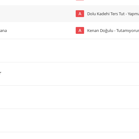
A
Dolu Kadehi Ters Tut - Yap
A
Sana
Kenan Doğulu - Tutamıyor
r