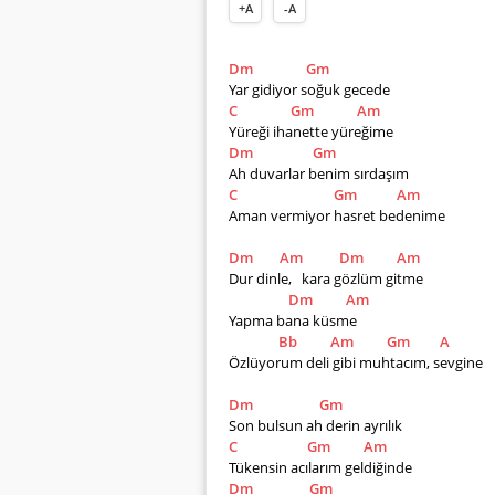
+A
-A
Dm
Gm
Yar gidiyor soğuk gecede
C
Gm
Am
Yüreği ihanette yüreğime
Dm
Gm
Ah duvarlar benim sırdaşım
C
Gm
Am
Aman vermiyor hasret bedenime
Dm
Am
Dm
Am
Dur dinle,   kara gözlüm gitme
Dm
Am
Yapma bana küsme
Bb
Am
Gm
A
Özlüyorum deli gibi muhtacım, sevgine
Dm
Gm
Son bulsun ah derin ayrılık
C
Gm
Am
Tükensin acılarım geldiğinde
Dm
Gm