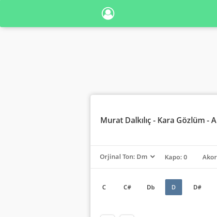
Murat Dalkılıç
- Kara Gözlüm - 
Kapo: 0
Akor
C
C#
Db
D
D#