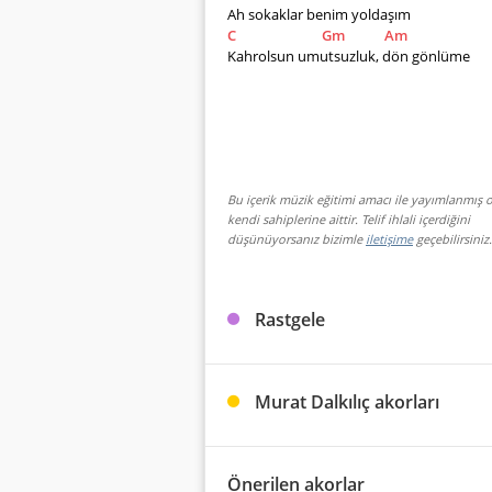
Ah sokaklar benim yoldaşım
C
Gm
Am
Kahrolsun umutsuzluk, dön gönlüme
Bu içerik müzik eğitimi amacı ile yayımlanmış o
kendi sahiplerine aittir. Telif ihlali içerdiğini
düşünüyorsanız bizimle
iletişime
geçebilirsiniz.
Rastgele
Murat Dalkılıç akorları
Önerilen akorlar