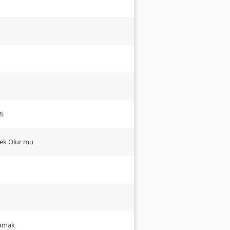
Mi
ek Olur mu
şamak