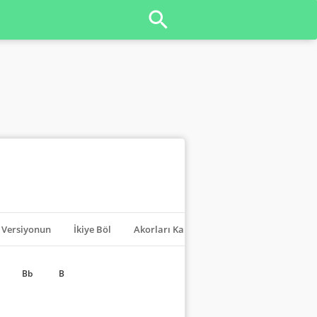
Versiyonun
İkiye Böl
Akorları Kapat
Transpoze
Bb
B