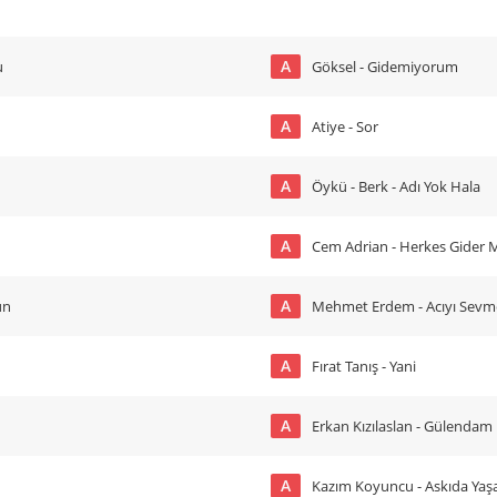
A
u
Göksel - Gidemiyorum
A
Atiye - Sor
A
Öykü - Berk - Adı Yok Hala
A
Cem Adrian - Herkes Gider 
A
un
Mehmet Erdem - Acıyı Sevm
A
Fırat Tanış - Yani
A
Erkan Kızılaslan - Gülendam
A
Kazım Koyuncu - Askıda Ya