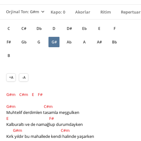
Kapo: 0
Akorlar
Ritim
Repertuar
C
C#
Db
D
D#
Eb
E
F
F#
Gb
G
G#
Ab
A
A#
Bb
B
+A
-A
G#m
C#m
E
F#
G#m
C#m
Muhtelif derdimlen tasamla meşgulken
E
F#
Kalburaltı ve de namağlup durumdayken
G#m
C#m
Kırk yıldır bu mahallede kendi halinde yaşarken