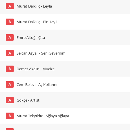
A
Murat Dalkılıç - Leyla
A
Murat Dalkılıç - Bir Hayli
A
Emre Altuğ - Çıta
A
Selcan Asyalı - Seni Severdim
A
Demet Akalın - Mucize
A
Cem Belevi - Aç Kollarını
A
Gökçe - Artist
A
Murat Tekyıldız - Ağlaya Ağlaya