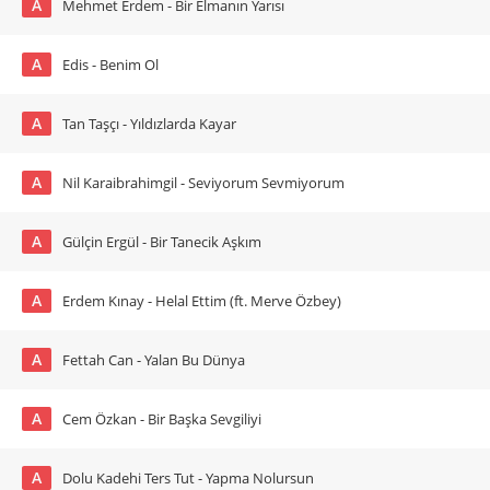
A
Mehmet Erdem - Bir Elmanın Yarısı
A
Edis - Benim Ol
A
Tan Taşçı - Yıldızlarda Kayar
A
Nil Karaibrahimgil - Seviyorum Sevmiyorum
A
Gülçin Ergül - Bir Tanecik Aşkım
A
Erdem Kınay - Helal Ettim (ft. Merve Özbey)
A
Fettah Can - Yalan Bu Dünya
A
Cem Özkan - Bir Başka Sevgiliyi
A
Dolu Kadehi Ters Tut - Yapma Nolursun