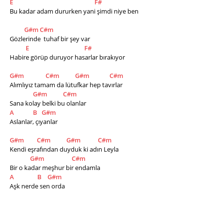
E
F#
Bu kadar adam dururken yani şimdi niye ben
G#m
C#m
Gözlerinde  tuhaf bir şey var
E
F#
Habire görüp duruyor hasarlar bırakıyor
G#m
C#m
G#m
C#m
Alımlıyız tamam da lütufkar hep tavırlar
G#m
C#m
Sana kolay belki bu olanlar
A
B
G#m
Aslanlar, çıyanlar
G#m
C#m
G#m
C#m
Kendi eşrafından duyduk ki adın Leyla
G#m
C#m
Bir o kadar meşhur bir endamla
A
B
G#m
Aşk nerde sen orda