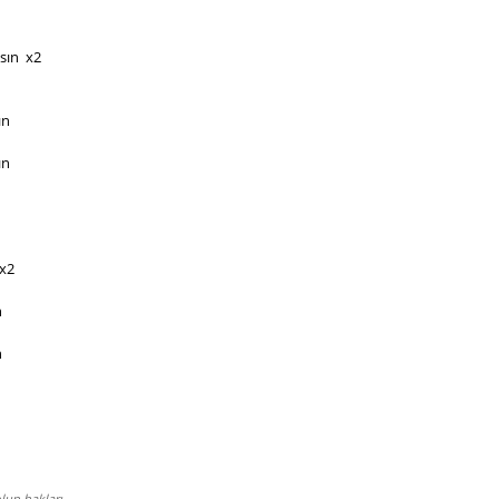
sın  x2
ın
ın
 x2
n
n
lup hakları