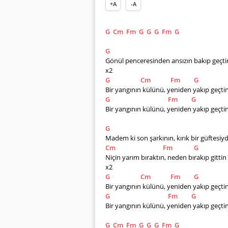
+A
-A
G
Cm
Fm
G
G
G
Fm
G
G
Gönül penceresinden ansızın bakıp geçti
x2
G
Cm
Fm
G
Bir yangının külünü, yeniden yakıp geçti
G
Fm
G
Bir yangının külünü, yeniden yakıp geçti
G
Madem ki son şarkının, kırık bir güftesiy
Cm
Fm
G
Niçin yarım bıraktın, neden bırakıp gittin
x2
G
Cm
Fm
G
Bir yangının külünü, yeniden yakıp geçti
G
Fm
G
Bir yangının külünü, yeniden yakıp geçti
G
Cm
Fm
G
G
G
Fm
G