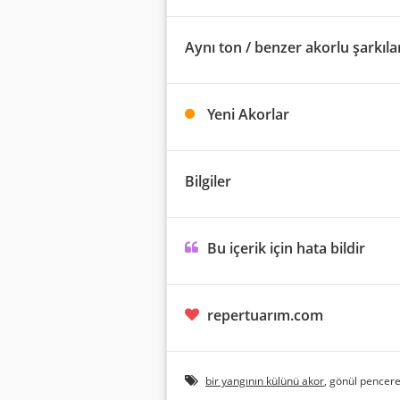
Aynı ton / benzer akorlu şarkıla
Yeni Akorlar
Bilgiler
Bu içerik için hata bildir
repertuarım.com
bir yangının külünü akor
, gönül pencere