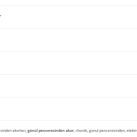
r
sinden akorları,
gönül penceresinden akor
, chords, gonul penceresinden, elektro