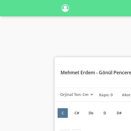
Mehmet Erdem
- Gönül Pencere
Kapo: 0
Akor
C
C#
Db
D
D#