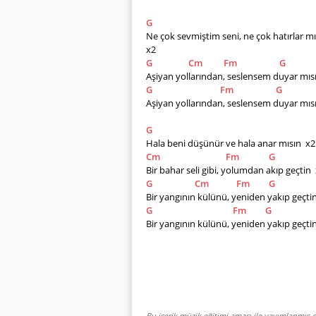
G
Ne çok sevmiştim seni, ne çok hatırlar mı
x2
G
Cm
Fm
G
Aşiyan yollarından, seslensem duyar mıs
G
Fm
G
Aşiyan yollarından, seslensem duyar mıs
G
Hala beni düşünür ve hala anar mısın  x2
Cm
Fm
G
Bir bahar seli gibi, yolumdan akıp geçtin 
G
Cm
Fm
G
Bir yangının külünü, yeniden yakıp geçti
G
Fm
G
Bir yangının külünü, yeniden yakıp geçti
Bu içerik müzik eğitimi amacı ile yayımlanmış o