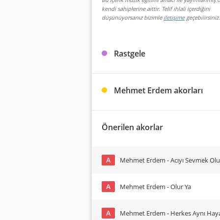
kendi sahiplerine aittir. Telif ihlali içerdiğini
düşünüyorsanız bizimle
iletişime
geçebilirsiniz.
Rastgele
Mehmet Erdem akorları
Önerilen akorlar
A
Mehmet Erdem - Acıyı Sevmek Ol
A
Mehmet Erdem - Olur Ya
A
Mehmet Erdem - Herkes Aynı Hay