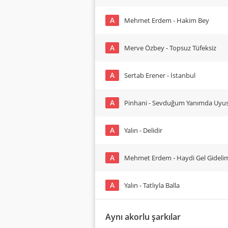
A
Mehmet Erdem - Hakim Bey
A
Merve Özbey - Topsuz Tüfeksiz
A
Sertab Erener - İstanbul
A
Pinhani - Sevduğum Yanımda Uyu
A
Yalın - Delidir
A
Mehmet Erdem - Haydi Gel Gideli
A
Yalın - Tatlıyla Balla
Aynı akorlu şarkılar