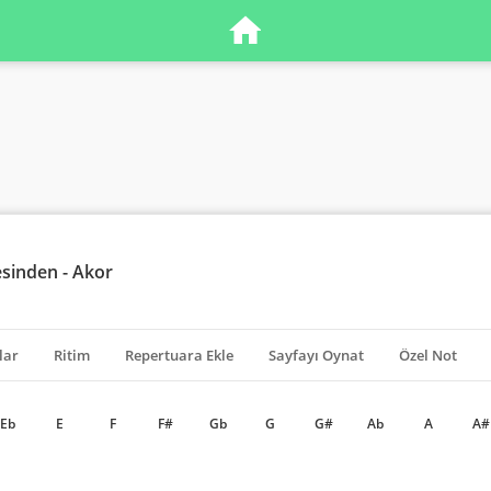
sinden - Akor
lar
Ritim
Repertuara Ekle
Sayfayı Oynat
Özel Not
Eb
E
F
F#
Gb
G
G#
Ab
A
A#