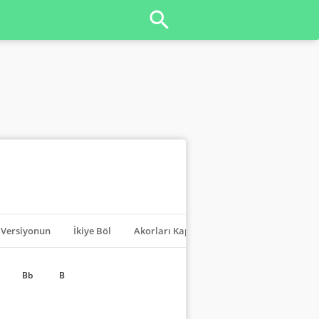
Versiyonun
İkiye Böl
Akorları Kapat
Transpoze
Bb
B