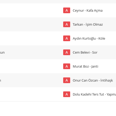
A
Ceynur - Kafa Açma
A
Tarkan - İşim Olmaz
A
Aydın Kurtoğlu - Köle
A
sun
Cem Belevi - Sor
A
Murat Boz - Janti
A
m
Onur Can Özcan - İntihaşk
A
Dolu Kadehi Ters Tut - Yap