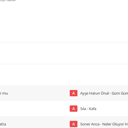
A
ur mu
Ayşe Hatun Önal - Güm Güm 
A
Sıla - Kafa
A
atta
Soner Arıca - Neler Oluyor H