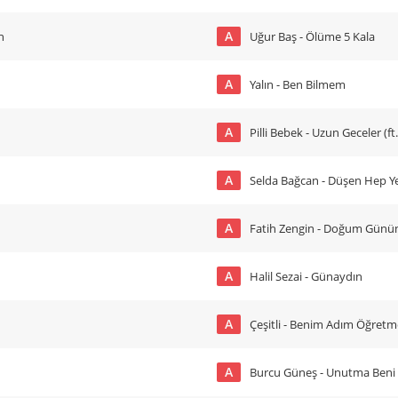
A
n
Uğur Baş - Ölüme 5 Kala
A
Yalın - Ben Bilmem
A
Pilli Bebek - Uzun Geceler (ft.
A
Selda Bağcan - Düşen Hep Ye
A
Fatih Zengin - Doğum Günü
A
Halil Sezai - Günaydın
A
Çeşitli - Benim Adım Öğret
A
Burcu Güneş - Unutma Beni Ç