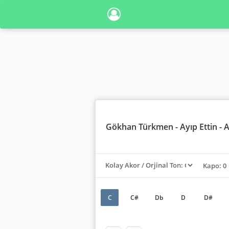
Gökhan Türkmen
- Ayıp Ettin - 
Kapo: 0
C
C#
Db
D
D#