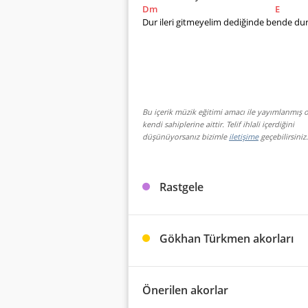
Dm
E
Dur ileri gitmeyelim dediğinde bende du
Bu içerik müzik eğitimi amacı ile yayımlanmış o
kendi sahiplerine aittir. Telif ihlali içerdiğini
düşünüyorsanız bizimle
iletişime
geçebilirsiniz.
Rastgele
Gökhan Türkmen akorları
Önerilen akorlar