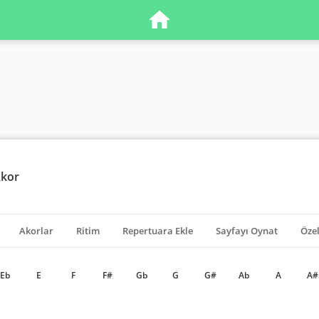
Akor
Akorlar
Ritim
Repertuara Ekle
Sayfayı Oynat
Öze
Eb
E
F
F#
Gb
G
G#
Ab
A
A#