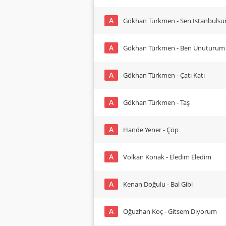
A
Gökhan Türkmen - Sen İstanbulsu
A
Gökhan Türkmen - Ben Unuturum
A
Gökhan Türkmen - Çatı Katı
A
Gökhan Türkmen - Taş
A
Hande Yener - Çöp
A
Volkan Konak - Eledim Eledim
A
Kenan Doğulu - Bal Gibi
A
Oğuzhan Koç - Gitsem Diyorum