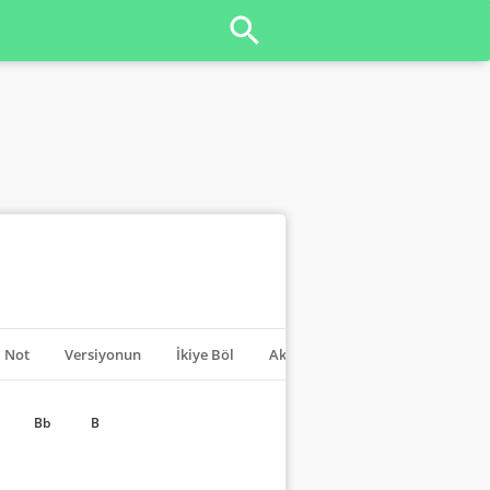
l Not
Versiyonun
İkiye Böl
Akorları Kapat
Transpoze
Bb
B