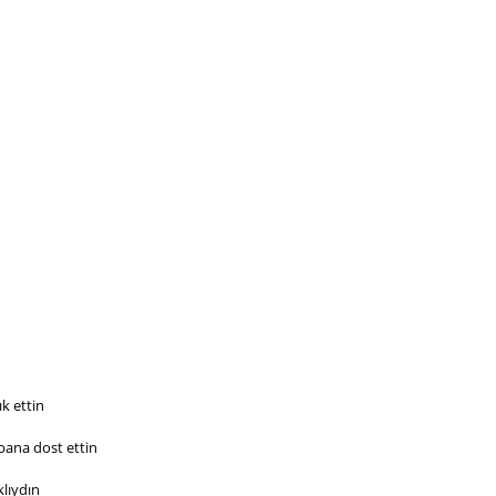
k ettin
bana dost ettin
klıydın