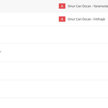
A
Onur Can Özcan - Yaramız
A
Onur Can Özcan - İntihaşk
r