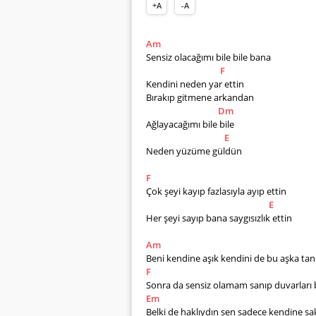
+A
-A
Am
Sensiz olacağımı bile bile bana
F
Kendini neden yar ettin     
Bırakıp gitmene arkandan
Dm
Ağlayacağımı bile bile
E
Neden yüzüme güldün
F
Çok şeyi kayıp fazlasıyla ayıp ettin
E
Her şeyi sayıp bana saygısızlık ettin
Am
Beni kendine aşık kendini de bu aşka tanı
F
Sonra da sensiz olamam sanıp duvarları 
Em
Belki de haklıydın sen sadece kendine sa