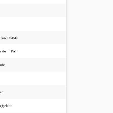
 Nazlı Vural)
rde mi Kalır
nde
men
içekleri