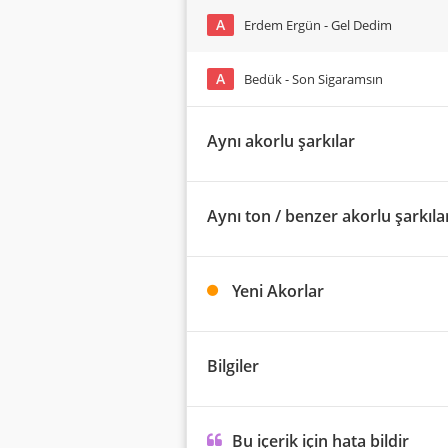
A
Erdem Ergün - Gel Dedim
A
Bedük - Son Sigaramsın
Aynı akorlu şarkılar
Aynı ton / benzer akorlu şarkıla
Yeni Akorlar
Bilgiler
Bu içerik için hata bildir