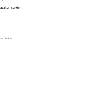
racaksın sandım
lup hakları