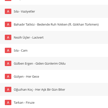
A
Sıla - Vaziyetler
A
Bahadır Tatlıöz - Bedende Ruh Yokken (ft. Gökhan Türkmen)
A
Nezih Üçler - Lacivert
A
Sıla - Cam
A
Gülben Ergen - Giden Günlerim Oldu
A
Gülşen - Her Gece
A
Oğuzhan Koç - Her Aşk Bir Gün Biter
A
Tarkan - Firuze