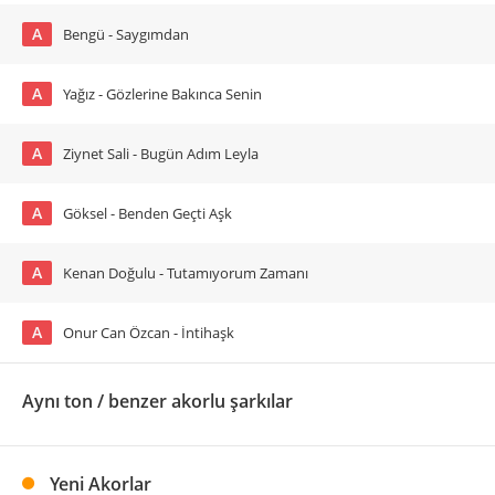
A
Bengü - Saygımdan
A
Yağız - Gözlerine Bakınca Senin
A
Ziynet Sali - Bugün Adım Leyla
A
Göksel - Benden Geçti Aşk
A
Kenan Doğulu - Tutamıyorum Zamanı
A
Onur Can Özcan - İntihaşk
Aynı ton / benzer akorlu şarkılar
Yeni Akorlar