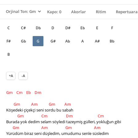
Kapo: 0
Akorlar
Ritim
Repertuara
C
C#
Db
D
D#
Eb
E
F
F#
Gb
G
G#
Ab
A
A#
Bb
B
+A
-A
Gm
Cm
Eb
Dm
Gm
Am
Gm
Am
Köşedeki çiçekçi seni sordu bu sabah
Gm
Cm
Dm
Cm
Burada yok dedim selam söyledi tazeymiş gülleri, yokluğun gibi
Gm
Am
Gm
Am
Yürüdüm biraz seni düşledim, umudumu senle süsledim