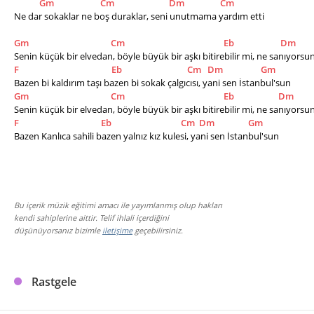
Gm
Cm
Dm
Cm
Ne dar sokaklar ne boş duraklar, seni unutmama yardım etti
Gm
Cm
Eb
Dm
Senin küçük bir elvedan, böyle büyük bir aşkı bitirebilir mi, ne sanıyorsu
F
Eb
Cm
Dm
Gm
Bazen bi kaldırım taşı bazen bi sokak çalgıcısı, yani sen İstanbul'sun
Gm
Cm
Eb
Dm
Senin küçük bir elvedan, böyle büyük bir aşkı bitirebilir mi, ne sanıyorsu
F
Eb
Cm
Dm
Gm
Bazen Kanlıca sahili bazen yalnız kız kulesi, yani sen İstanbul'sun
Bu içerik müzik eğitimi amacı ile yayımlanmış olup hakları
kendi sahiplerine aittir. Telif ihlali içerdiğini
düşünüyorsanız bizimle
iletişime
geçebilirsiniz.
Rastgele