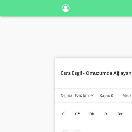
Esra Esgil
- Omuzumda Ağlayan B
Kapo: 0
Akor
C
C#
Db
D
D#