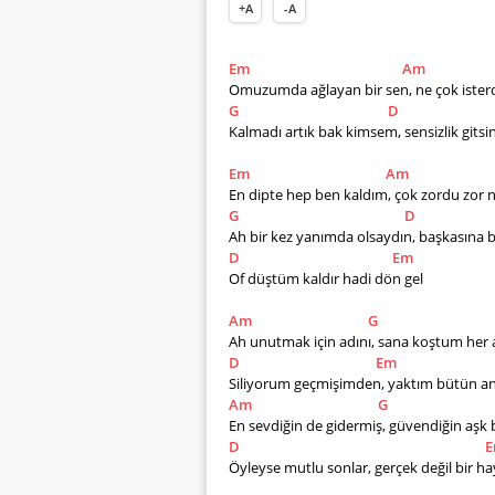
+A
-A
Em
Am
Omuzumda ağlayan bir sen, ne çok isterd
G
D
Kalmadı artık bak kimsem, sensizlik gitsi
Em
Am
En dipte hep ben kaldım, çok zordu zor 
G
D
Ah bir kez yanımda olsaydın, başkasına
D
Em
Of düştüm kaldır hadi dön gel
Am
G
Ah unutmak için adını, sana koştum her 
D
Em
Siliyorum geçmişimden, yaktım bütün anı
Am
G
En sevdiğin de gidermiş, güvendiğin aşk 
D
Öyleyse mutlu sonlar, gerçek değil bir h