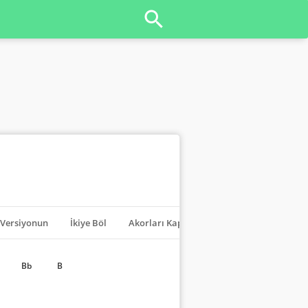
Versiyonun
İkiye Böl
Akorları Kapat
Transpoze
Bb
B