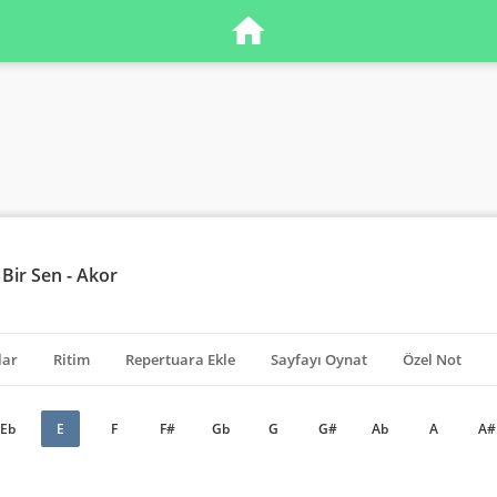
ir Sen - Akor
lar
Ritim
Repertuara Ekle
Sayfayı Oynat
Özel Not
Eb
E
F
F#
Gb
G
G#
Ab
A
A#