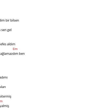
im bir bilsen
n sen gel
nefes aldım
Em
 bağlamazdım ben
adımı
ları
bitermiş
Em
ayalmiş