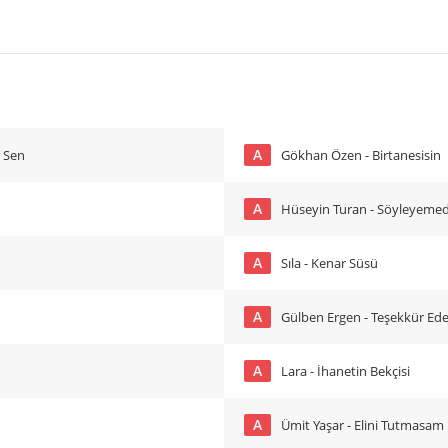
A
r Sen
Gökhan Özen - Birtanesisin
A
Hüseyin Turan - Söyleyeme
A
Sıla - Kenar Süsü
A
Gülben Ergen - Teşekkür Ed
A
Lara - İhanetin Bekçisi
A
Ümit Yaşar - Elini Tutmasam