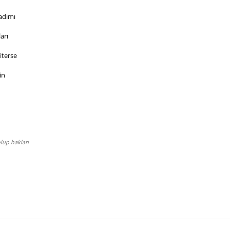
adımı
arı
iterse
in
lup hakları