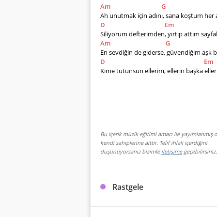
Am
G
Ah unutmak için adını, sana koştum her 
D
Em
Siliyorum defterimden, yırtıp attım sayfal
Am
G
En sevdiğin de giderse, güvendiğim aşk b
D
Em
Kime tutunsun ellerim, ellerin başka eller
Bu içerik müzik eğitimi amacı ile yayımlanmış o
kendi sahiplerine aittir. Telif ihlali içerdiğini
düşünüyorsanız bizimle
iletişime
geçebilirsiniz.
Rastgele