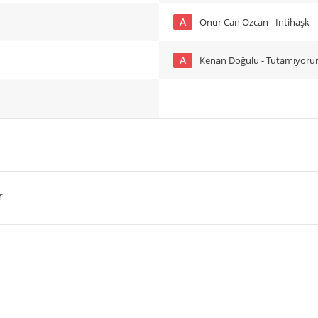
A
Onur Can Özcan - İntihaşk
A
Kenan Doğulu - Tutamıyor
r