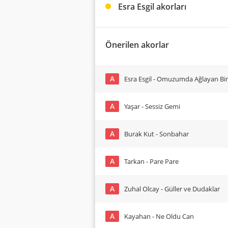
Esra Esgil akorları
Önerilen akorlar
A
Esra Esgil - Omuzumda Ağlayan Bi
A
Yaşar - Sessiz Gemi
A
Burak Kut - Sonbahar
A
Tarkan - Pare Pare
A
Zuhal Olcay - Güller ve Dudaklar
A
Kayahan - Ne Oldu Can