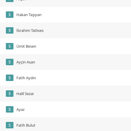
S
Hakan Taşıyan
S
İbrahim Tatlıses
S
Ümit Besen
S
Ayçin Asan
S
Fatih Aydın
S
Halil Sezai
S
Ayaz
S
Fatih Bulut