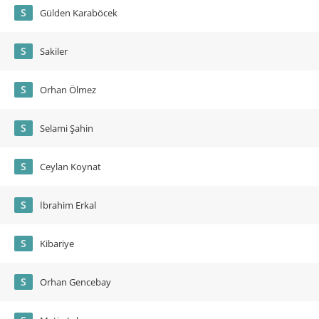
S
Gülden Karaböcek
S
Sakiler
S
Orhan Ölmez
S
Selami Şahin
S
Ceylan Koynat
S
İbrahim Erkal
S
Kibariye
S
Orhan Gencebay