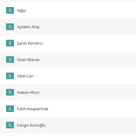
S
Yağız
S
Aytekin Ataş
S
Şahin Kendirci
S
Ozan Manas
S
Sibel Can
S
Hakan Altun
S
Fatih Kısaparmak
S
Cengiz Kurtoğlu