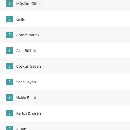
S
Müslüm Gürses
S
Güllü
S
Ahmet Parlak
S
Azer Bülbül
S
Coşkun Sabah
S
Seda Sayan
S
Hakkı Bulut
S
Karlos & Yaren
S
Alişan