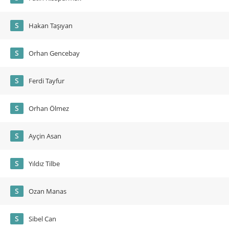
S
Hakan Taşıyan
S
Orhan Gencebay
S
Ferdi Tayfur
S
Orhan Ölmez
S
Ayçin Asan
S
Yıldız Tilbe
S
Ozan Manas
S
Sibel Can