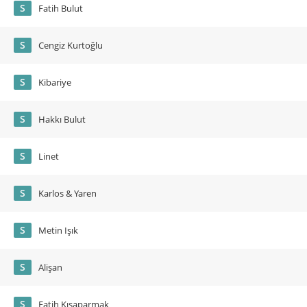
S
Fatih Bulut
S
Cengiz Kurtoğlu
S
Kibariye
S
Hakkı Bulut
S
Linet
S
Karlos & Yaren
S
Metin Işık
S
Alişan
S
Fatih Kısaparmak