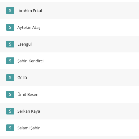
S
İbrahim Erkal
S
Aytekin Ataş
S
Esengül
S
Şahin Kendirci
S
Güllü
S
Ümit Besen
S
Serkan Kaya
S
Selami Şahin