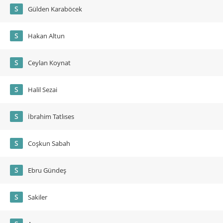
S
Gülden Karaböcek
S
Hakan Altun
S
Ceylan Koynat
S
Halil Sezai
S
İbrahim Tatlıses
S
Coşkun Sabah
S
Ebru Gündeş
S
Sakiler