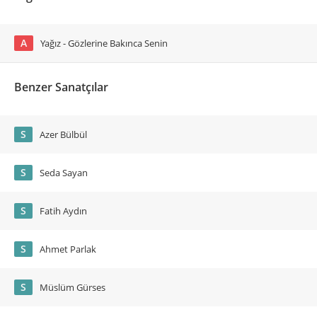
A
Yağız - Gözlerine Bakınca Senin
Benzer Sanatçılar
S
Azer Bülbül
S
Seda Sayan
S
Fatih Aydın
S
Ahmet Parlak
S
Müslüm Gürses